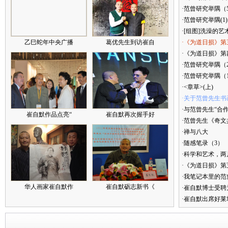
·范曾研究举隅（
·范曾研究举隅(1)
·[组图]洗澡的艺
乙巳蛇年中央广播
葛优先生到访崔自
·《为道日损》第
·《为道日损》第四
·范曾研究举隅（
·范曾研究举隅（
·<章草>(上)
·关于范曾先生书
·与范曾先生“合
崔自默作品点亮“
崔自默再次握手好
·范曾先生《奇文
·禅与八大
·随感笔录（3）
·科学和艺术，两
·《为道日损》
·我笔记本里的
华人画家崔自默作
崔自默砺志新书《
·崔自默博士受聘
·崔自默出席好莱