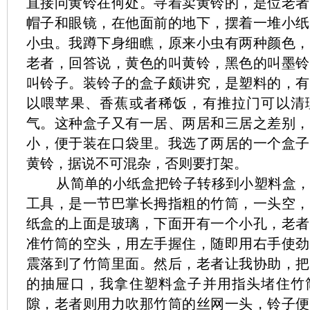
直接问黄铃在何处。寻着卖黄铃的，是位老者
帽子和眼镜，在他面前的地下，摆着一堆小纸
小虫。我蹲下身细瞧，原来小虫有两种颜色，
老者，回答说，黄色的叫黄铃，黑色的叫墨铃
叫铃子。装铃子的盒子颇讲究，是塑料的，有
以喂苹果、香蕉或者稀饭，有推拉门可以清
气。这种盒子又有一居、两居和三居之差别，
小，便于装在口袋里。我选了两居的一个盒子
黄铃，据说不可混杂，否则要打架。
从简单的小纸盒把铃子转移到小塑料盒
工具，是一节巴掌长拇指粗的竹筒，一头空，
纸盒的上面是玻璃，下面开有一个小孔，老者
准竹筒的空头，用左手握住，随即用右手使劲
震落到了竹筒里面。然后，老者让我协助，把
的抽屉口，我拿住塑料盒子并用指头堵住竹
隙，老者则用力吹那竹筒的丝网一头，铃子便