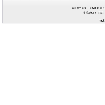
京IC
崔自默文化网 版权所有
助理韩健： 1352
技术