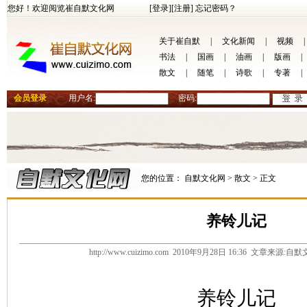
您好！欢迎阅览崔自默文化网
[登录]
[注册]
忘记密码？
关于崔自默
|
文化新闻
|
视频
|
书法
|
国画
|
油画
|
版画
|
散文
|
随笔
|
诗歌
|
专著
|
会员登录
用户名:
密码:
您的位置：
自默文化网 >
散文 >
正文
养铃儿记
http://www.cuizimo.com 2010年9月28日 16:36 文章来源
养铃儿记