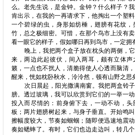
么。老先生说，是金钟。金钟？什么样子？我
肯出示，在我的一再请求下，他掏出一个塑料
一个碧绿的虫，身形如纺棰，翅膀有花纹，
竹，总之极细密。可惜，在那个鸟市上没有卖
看一眼它的样子，假如哪日再到鸟市，一定拥
晚上，我把两个盒子放在枕头的两侧，
来，两边此起彼伏，间入两耳，颇有立体声
籁，一点也不扰人，清脆得使人心透而脑清，
醒来，恍如枕卧秋水，泠泠然，顿有山野之思
次日晨起，阳光撒满南窗。我把两盒铃
膀。透过玻璃，我可以欣赏到它们的一举一动
投入而尽情的：前身俯下去，一动不动，头
板；两片翅膀树起来，与身子垂直。开始鸣叫
擦幅度较大，节奏如蝈蝈；随即便迅速地震动
奏如蟋蟀了。有时，它们也边走边叫，转几个