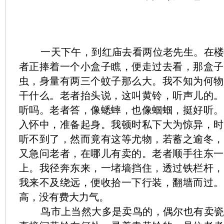
一天下午，到红庙去看两位老先生。在
者正捧着一个小盒子瞧，便走过去看，那盒子
虫，身量有两三个蚊子那么大。我不知为何物
干什么。老者抬头说，这叫黄铃，听声儿的。
听吗。老者答，像蟋蟀，也像蝈蝈，挺好听。
入怀中，准备起身。我顿时私下大为惊异，时
听不到了，然而竟有这等尤物，若蓄之逾冬，
又急问老者，在哪儿有卖的。老者顺手往东一
上。我径奔东来，一堵墙挡住，透过铁栏杆，
我来不及绕远，便收拾一下行装，翻墙而过。
高，没有费大力气。
鸟市上当然大多是卖鸟的，偶尔也有卖