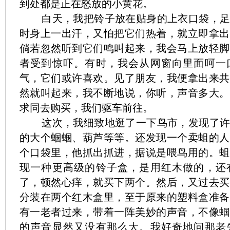
到处都是正在怒放的小黄花。
白天，我把铃子放在贴身的上衣口袋，
时身上一出汗，又怕把它们热着，就立即拿出
倘若忽然听到它们鸣叫起来，我会马上放轻脚
者受到惊吓。有时，我会从网窗向里面呵一
气，它们或许喜欢。见了朋友，我便拿出来共
然就叫起来，我不断地说，你听，声音多大。
求同去购买，我们驱车前往。
这次，我细致地逛了一下鸟市，发现了
的大个蝈蝈、葫芦等等。还发现一个卖蛆的人
个口袋里，他抓出抓进，据说是喂鸟用的。蛆
现一种更高级的铃子盒，是用红木做的，还
了，顿然心痒，就买下两个。然后，又过去买
分装在两个红木盒里，至于原来的塑料盒准备
有一老者过来，带着一阵美妙的声音，不像蝈
的声音显然又没有那么大。我好奇地问那老