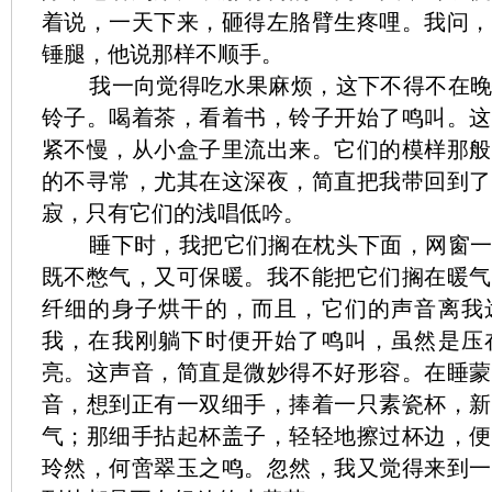
着说，一天下来，砸得左胳臂生疼哩。我问，
锤腿，他说那样不顺手。
我一向觉得吃水果麻烦，这下不得不在
铃子。喝着茶，看着书，铃子开始了鸣叫。这
紧不慢，从小盒子里流出来。它们的模样那般
的不寻常，尤其在这深夜，简直把我带回到了
寂，只有它们的浅唱低吟。
睡下时，我把它们搁在枕头下面，网窗
既不憋气，又可保暖。我不能把它们搁在暖气
纤细的身子烘干的，而且，它们的声音离我
我，在我刚躺下时便开始了鸣叫，虽然是压
亮。这声音，简直是微妙得不好形容。在睡蒙
音，想到正有一双细手，捧着一只素瓷杯，新
气；那细手拈起杯盖子，轻轻地擦过杯边，便
玲然，何啻翠玉之鸣。忽然，我又觉得来到一