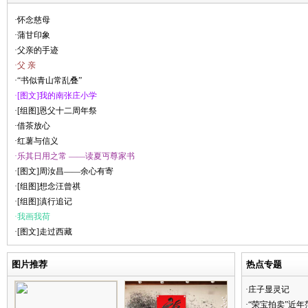
·怀念慈母
·蒲甘印象
·父亲的手迹
·父 亲
·“书似青山常乱叠”
·[图文]我的南张庄小学
·[组图]恩父十二周年祭
·借茶放心
·红薯与信义
·乐其日用之常 ——读夏丏尊家书
·[图文]周汝昌——余心有寄
·[组图]想念汪曾祺
·[组图]滇行追记
·我画我荷
·[图文]走过西藏
图片推荐
热点专题
·庄子显灵记
·“荣宝拍卖”近