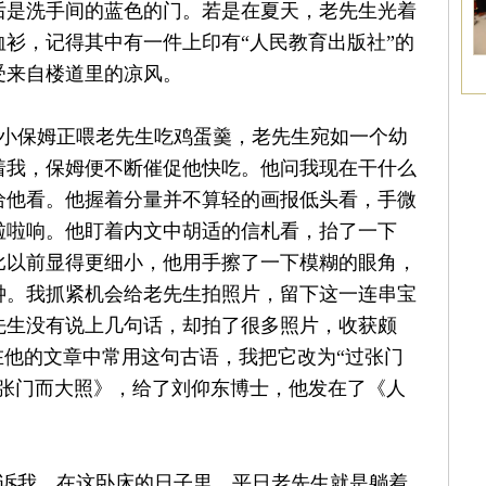
后是洗手间的蓝色的门。若是在夏天，老先生光着
衫，记得其中有一件上印有“人民教育出版社”的
受来自楼道里的凉风。
小保姆正喂老先生吃鸡蛋羹，老先生宛如一个幼
着我，保姆便不断催促他快吃。他问我现在干什么
给他看。他握着分量并不算轻的画报低头看，手微
啦啦响。他盯着内文中胡适的信札看，抬了一下
比以前显得更细小，他用手擦了一下模糊的眼角，
钟。我抓紧机会给老先生拍照片，留下这一连串宝
先生没有说上几句话，却拍了很多照片，收获颇
在他的文章中常用这句古语，我把它改为“过张门
过张门而大照》，给了刘仰东博士，他发在了《人
诉我，在这卧床的日子里，平日老先生就是躺着