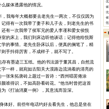
·
什么媒体透露他的情况。
·
·
，我每年大概都要去老先生一两次，不仅仅因为
·
。记得有一次我带了妻子和儿子去，到老先生的书
·
。还有一次我带了侯军兄的爱人李谨和爱女侯悦
卧室的床上，我们到床边听他谈话；记得他给悦斯
文学的事情。老先生卧床以后，便真的搁笔了，精
字则手抖得厉害，不成样子，就不写了。
也存有墨迹三五纸。他的书法源于董其昌，自然流
文字一样，就宛如古阳关大漠路边流淌着的清亮的
我的一张朱拓唐砖上题过一首诗：“西州唱罢倦涂
容颜谁得识，不如高卧看砖花。”他当时曾把这首
题为《打油消夏一例》，其意浅而旨深。
身体好。前些年电话约好去看先生，他总是坐在