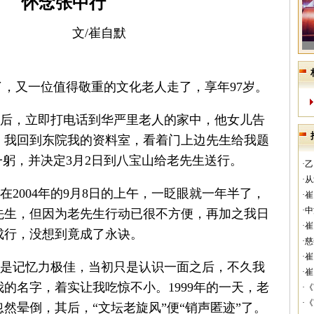
怀念张中行
文/崔自默
去了，又一位值得敬重的文化老人走了，享年97岁。
，立即打电话到华严里老人的家中，他女儿告
。我回到东院我的资料室，看着门上边先生给我题
一躬，并决定3月2日到八宝山给老先生送行。
·
·
004年的9月8日的上午，一眨眼就一年半了，
·
·
先生，但因为老先生行动已很不方便，再加之我日
·
成行，没想到竟成了永诀。
·
·
记忆力极佳，当初只是认识一面之后，不久我
·
的名字，着实让我吃惊不小。1999年的一天，老
·
·
然晕倒，其后，“文坛老旋风”便“销声匿迹”了。