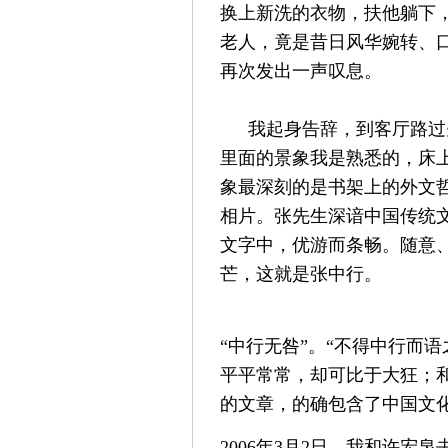
换上新洗的衣物，扶他躺下
老人，竟是昔日风华婉转、
再次发出一声叹息。
我起身告辞，到客厅路过
里面的景象我是熟悉的，床
象最深刻的是书架上的外文
相片。张先生深谙中国传统
文字中，优游而条畅。随意
芒，这就是张中行。
“中行无咎”。“不得中行而
平平常常，却可比于大狂；
的文章，的确包含了中国文
2006年3月2日，我和许