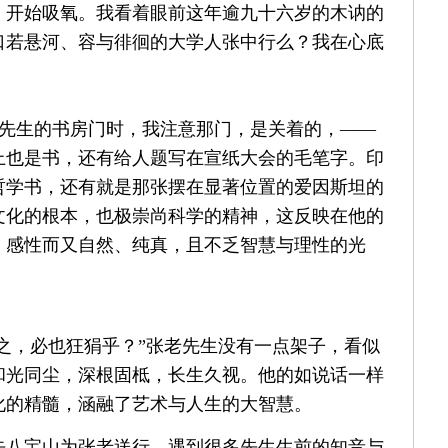
，开始吸氧。我看着眼前这年逾九十六岁的木讷的
口若悬河、容与徘徊的大学人张中行么？我在心底
先生的书房门时，我注意那门，是关着的，——
上也是书，还有给人题写在宣纸大会的毛笔字。印
哲学书，还有就是那张摆在显著位置的爱因斯坦的
文化的根本，也极崇尚科学的精神，这反映在他的
、感性而又自然、纯真，且不乏智慧与理性的光
语之，必也狂狷乎？”张老先生没有一点架子，看似
和光同尘，深根固柢，长生久视。他的如说话一样
化的精髓，涵融了艺术与人生的大智慧。
宏泉去八宝山为张老送行，遇到很多先生生前的知音与