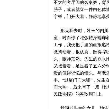
不大的客厅间的饭桌旁，背
膀子，或者就穿一件白色体恤
字样，门开大着，静静地享
那天我去时，姓王的四川
童，时而停了吃饭转身端详
工作，我便把手里的画报递
微抖动着，很认真，翻得哗
头，眼神茫然。先生的双眼
又接着看，足足看了五六分
贵的值得记忆的镜头。与老
丰。“过屠门而大嚼”，先生
而大照”，后来写了一篇《
民政协报》的春秋周刊上。
我问老先生的女儿，她告