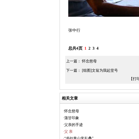
张中行
总共4页
1
2
3
4
上一篇：
怀念慈母
下一篇：
[组图]文翁为我起堂号
【打
相关文章
·怀念慈母
·蒲甘印象
·父亲的手迹
·父 亲
·“书似青山常乱叠”