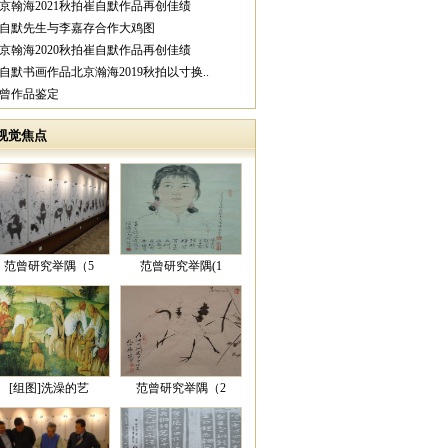
北京翰海2021秋拍崔自默作品再创佳绩
崔自默先生与李嘉存合作大鸡图
北京翰海2020秋拍崔自默作品再创佳绩
崔自默书画作品北京瀚海2019秋拍以寸换..
范曾作品鉴定
视觉焦点
范曾研究举隅（5
范曾研究举隅(1
[组图]洗澡的艺
范曾研究举隅（2