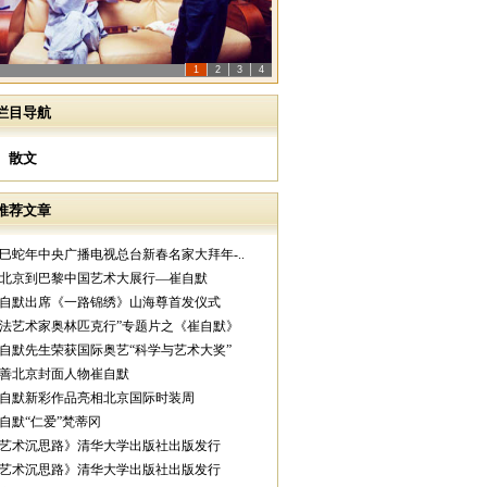
1
2
3
4
栏目导航
散文
推荐文章
乙巳蛇年中央广播电视总台新春名家大拜年-..
从北京到巴黎中国艺术大展行—崔自默
崔自默出席《一路锦绣》山海尊首发仪式
中法艺术家奥林匹克行”专题片之《崔自默》
崔自默先生荣获国际奥艺“科学与艺术大奖”
慈善北京封面人物崔自默
崔自默新彩作品亮相北京国际时装周
崔自默“仁爱”梵蒂冈
《艺术沉思路》清华大学出版社出版发行
《艺术沉思路》清华大学出版社出版发行