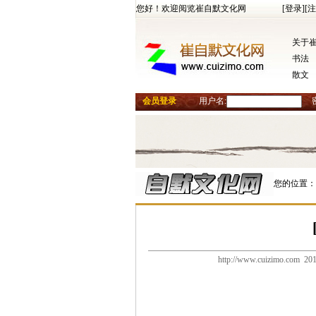
您好！欢迎阅览崔自默文化网
[登录]
[注
关于
书法
散文
会员登录
用户名:
您的位置：
http://www.cuizimo.