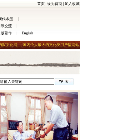
首页
|
设为首页
|
加入收藏
现代水墨
|
国际交流
|
出版著作
|
English
自默文化网 --- 国内个人最大的文化类门户型网站