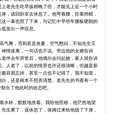
赶上老先生吃早饭稍晚了些，才能见上近一个小时
起身，该回卧室去休息了。他弯着腰，拄着拐棍，
把这一幕也照了下来，与记忆中早些年腰板硬朗的
心底发出一声叹息。
高气爽，否则若是炎夏，空气憋闷，不知先生又
，神情迷离，一句话也不说。旁边他的女婿告诉
从老伴去年辞世后，他偶尔会问起她，家人就告诉
问。人老了，以前的情景也许还很清晰，但越是新
还最容易忘掉，甚至一点也不记得了。我不知道，
明白，还是根本不想弄清楚。老先生的书斋有一个
中契合了他此时的状态吧。
着水杯，默默地坐着。我给他照相，他茫然地望
。先生累了，该休息了，保姆过来给他脱了下身，