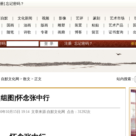
册]
忘记密码？
崔自默
|
文化新闻
|
视频
|
影像
|
艺评
|
篆刻
|
艺术市场
|
|
国画
|
油画
|
版画
|
雕塑
|
装置
|
粘贴
|
艺术产品
|
|
随笔
|
诗歌
|
专著
|
画廊
|
博客
|
留言
|
证书査询
|
密码:
注册
忘记密码？
崔
自默文化网 >
散文 >
正文
站内搜索：
[组图]怀念张中行
com 2010年10月15日 19:14 文章来源:自默文化网 点击：31292次