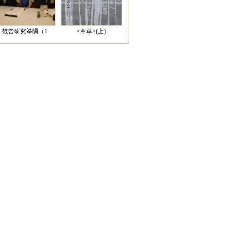
范曾研究举隅（1
<章草>(上)