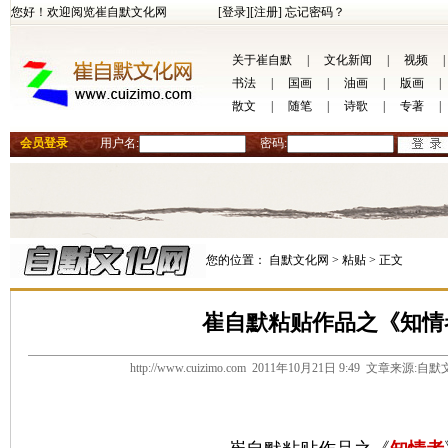
您好！欢迎阅览崔自默文化网
[登录]
[注册]
忘记密码？
关于崔自默
|
文化新闻
|
视频
|
书法
|
国画
|
油画
|
版画
|
散文
|
随笔
|
诗歌
|
专著
|
会员登录
用户名:
密码:
您的位置：
自默文化网 >
粘贴 >
正文
崔自默粘贴作品之《知情
http://www.cuizimo.com 2011年10月21日 9:49 文章来源