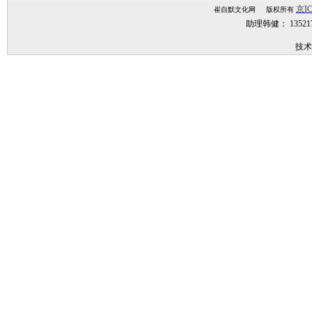
京IC
崔自默文化网 版权所有
助理韩健： 1352
技术