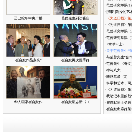
·范曾研究举隅(1)
·[组图]洗澡的艺
乙巳蛇年中央广播
葛优先生到访崔自
·《为道日损》第
·《为道日损》第四
·范曾研究举隅（
·范曾研究举隅（
·<章草>(上)
·关于范曾先生书
·与范曾先生“合
崔自默作品点亮“
崔自默再次握手好
·范曾先生《奇文
·禅与八大
·随感笔录（3）
·科学和艺术，两
·《为道日损》
·我笔记本里的
华人画家崔自默作
崔自默砺志新书《
·崔自默博士受聘
·崔自默出席好莱