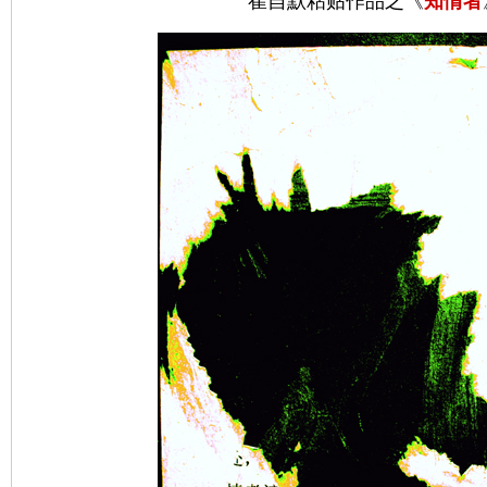
崔自默粘贴作品之《
知情者