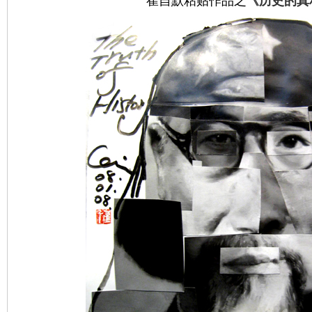
崔自默粘贴作品之
《历史的真