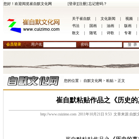
您好！欢迎阅览崔自默文化网
[登录]
[注册]
忘记密码？
关于崔自默
|
文化新闻
|
视频
|
书法
|
国画
|
油画
|
版画
|
散文
|
随笔
|
诗歌
|
专著
|
会员登录
用户名:
密码:
您的位置：
自默文化网 >
粘贴 >
正文
崔自默粘贴作品之《历史的
http://www.cuizimo.com 2011年10月21日 9:53 文章来源