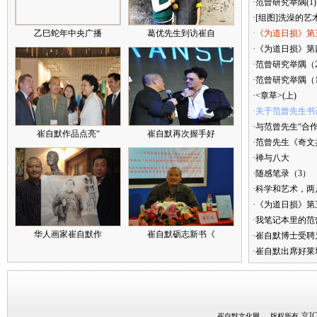
·范曾研究举隅(1)
·[组图]洗澡的艺
乙巳蛇年中央广播
葛优先生到访崔自
·《为道日损》第
·《为道日损》第四
·范曾研究举隅（
·范曾研究举隅（
·<章草>(上)
·关于范曾先生书
·与范曾先生“合
崔自默作品点亮“
崔自默再次握手好
·范曾先生《奇文
·禅与八大
·随感笔录（3）
·科学和艺术，两
·《为道日损》
·我笔记本里的
华人画家崔自默作
崔自默砺志新书《
·崔自默博士受聘
·崔自默出席好莱
京IC
崔自默文化网 版权所有