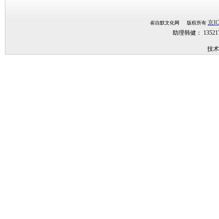
京IC
崔自默文化网 版权所有
助理韩健： 1352
技术