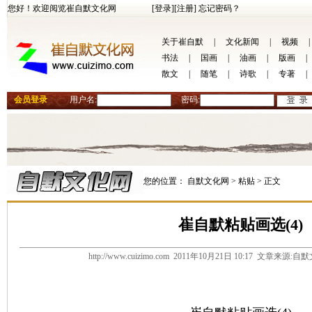
您好！欢迎阅览崔自默文化网
[登录]
[注册]
忘记密码？
关于崔自默
|
文化新闻
|
视频
|
书法
|
国画
|
油画
|
版画
|
散文
|
随笔
|
诗歌
|
专著
|
会员登录
用户名:
密码:
您的位置：
自默文化网 >
粘贴 >
正文
崔自默粘贴画选(4)
http://www.cuizimo.com 2011年10月21日 10:17 文章来