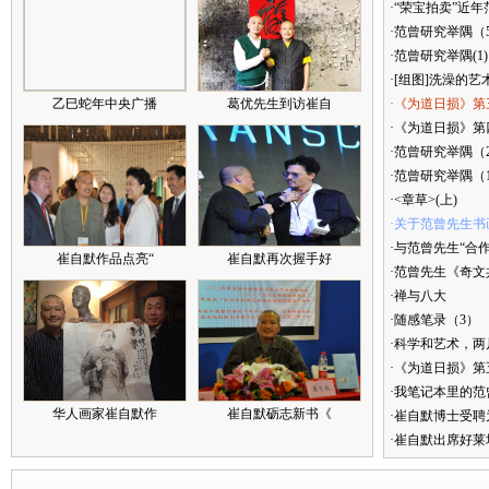
·“荣宝拍卖”近
·范曾研究举隅（
·范曾研究举隅(1)
·[组图]洗澡的艺
乙巳蛇年中央广播
葛优先生到访崔自
·《为道日损》第
·《为道日损》第四
·范曾研究举隅（
·范曾研究举隅（
·<章草>(上)
·关于范曾先生书
·与范曾先生“合
崔自默作品点亮“
崔自默再次握手好
·范曾先生《奇文
·禅与八大
·随感笔录（3）
·科学和艺术，两
·《为道日损》
·我笔记本里的
华人画家崔自默作
崔自默砺志新书《
·崔自默博士受聘
·崔自默出席好莱