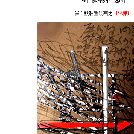
崔自默粘贴画选(4)
崔自默装置绘画之
《坐标》