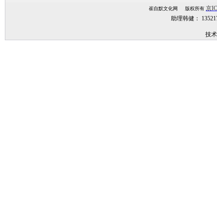
京IC
崔自默文化网 版权所有
助理韩健： 1352
技术