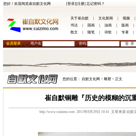
您好！欢迎阅览崔自默文化网
[登录]
[注册]
忘记密码？
关于崔自默
|
文化新闻
|
视频
|
书法
|
国画
|
油画
|
版画
|
散文
|
随笔
|
诗歌
|
专著
|
会员登录
用户名:
密码:
您的位置：
自默文化网 >
雕塑 >
正文
崔自默铜雕『历史的模糊的沉
http://www.cuizimo.com 2011年8月29日 10:41 文章来源