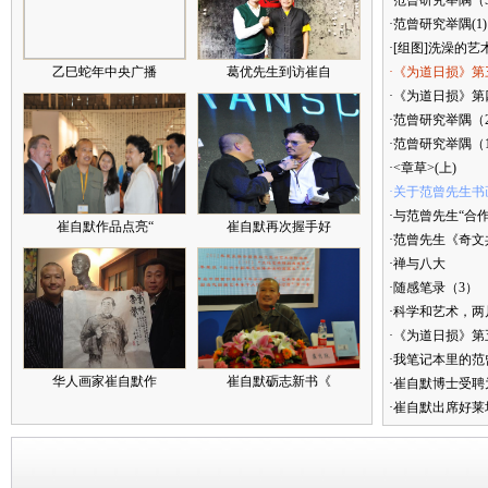
·范曾研究举隅（
·范曾研究举隅(1)
·[组图]洗澡的艺
乙巳蛇年中央广播
葛优先生到访崔自
·《为道日损》第
·《为道日损》第四
·范曾研究举隅（
·范曾研究举隅（
·<章草>(上)
·关于范曾先生书
·与范曾先生“合
崔自默作品点亮“
崔自默再次握手好
·范曾先生《奇文
·禅与八大
·随感笔录（3）
·科学和艺术，两
·《为道日损》
·我笔记本里的
华人画家崔自默作
崔自默砺志新书《
·崔自默博士受聘
·崔自默出席好莱