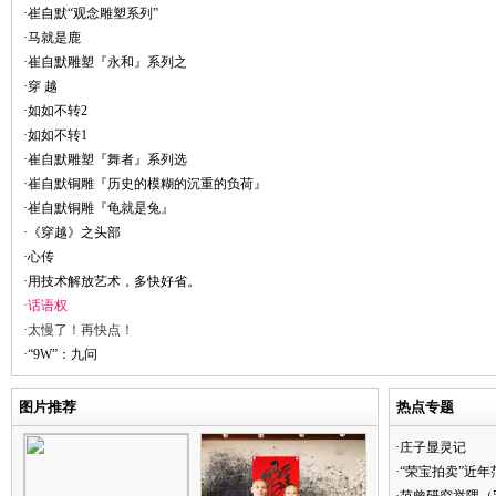
·崔自默“观念雕塑系列”
·马就是鹿
·崔自默雕塑『永和』系列之
·穿 越
·如如不转2
·如如不转1
·崔自默雕塑『舞者』系列选
·崔自默铜雕『历史的模糊的沉重的负荷』
·崔自默铜雕『龟就是兔』
·《穿越》之头部
·心传
·用技术解放艺术，多快好省。
·话语权
·太慢了！再快点！
·“9W”：九问
图片推荐
热点专题
·庄子显灵记
·“荣宝拍卖”近