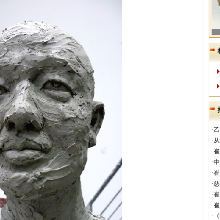
·
·
·
·
·
·
·
·
·