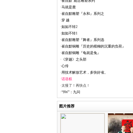
·崔自默“观念雕塑系列”
·马就是鹿
·崔自默雕塑『永和』系列之
·穿 越
·如如不转2
·如如不转1
·崔自默雕塑『舞者』系列选
·崔自默铜雕『历史的模糊的沉重的负荷』
·崔自默铜雕『龟就是兔』
·《穿越》之头部
·心传
·用技术解放艺术，多快好省。
·话语权
·太慢了！再快点！
·“9W”：九问
图片推荐