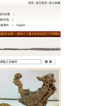
首页
|
设为首页
|
加入收藏
现代水墨
|
国际交流
|
出版著作
|
English
自默文化网 --- 国内个人最大的文化类门户型网站