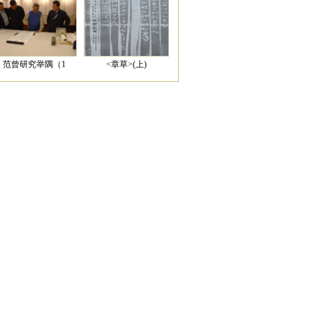
范曾研究举隅（1
<章草>(上)