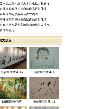
《艺术沉思路》清华大学出版社出版发行
北京翰海2021秋拍崔自默作品再创佳绩
崔自默先生与李嘉存合作大鸡图
北京翰海2020秋拍崔自默作品再创佳绩
崔自默书画作品北京瀚海2019秋拍以寸换..
范曾作品鉴定
视觉焦点
范曾研究举隅（5
范曾研究举隅(1
[组图]洗澡的艺
范曾研究举隅（2