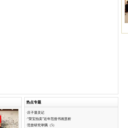
热点专题
·庄子显灵记
·“荣宝拍卖”近年范曾书画赏析
·范曾研究举隅（5）