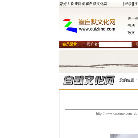
您好！欢迎阅览崔自默文化网
[登录]
[注
关于
书法
散文
会员登录
用户名:
您的位置：
http://www.cuizimo.