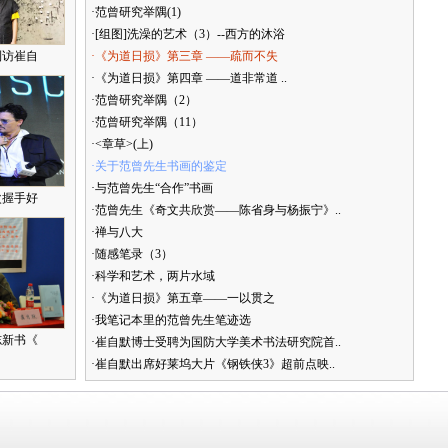
·范曾研究举隅(1)
·[组图]洗澡的艺术（3）--西方的沐浴
到访崔自
·《为道日损》第三章 ——疏而不失
·《为道日损》第四章 ——道非常道 ..
·范曾研究举隅（2）
·范曾研究举隅（11）
·<章草>(上)
·关于范曾先生书画的鉴定
·与范曾先生“合作”书画
次握手好
·范曾先生《奇文共欣赏——陈省身与杨振宁》..
·禅与八大
·随感笔录（3）
·科学和艺术，两片水域
·《为道日损》第五章——一以贯之
·我笔记本里的范曾先生笔迹选
志新书《
·崔自默博士受聘为国防大学美术书法研究院首..
·崔自默出席好莱坞大片《钢铁侠3》超前点映..