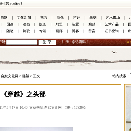
册]
忘记密码？
崔自默
|
文化新闻
|
视频
|
影像
|
艺评
|
篆刻
|
艺术市场
|
|
国画
|
油画
|
版画
|
雕塑
|
装置
|
粘贴
|
艺术产品
|
|
随笔
|
诗歌
|
专著
|
画廊
|
博客
|
留言
|
证书査询
|
密码:
注册
忘记密码？
崔
自默文化网 >
雕塑 >
正文
站内搜索：
《穿越》之头部
com 2011年5月17日 10:46 文章来源:自默文化网 点击：17829次