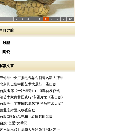
1
2
3
4
5
6
7
8
9
10
栏目导航
雕塑
陶瓷
推荐文章
乙巳蛇年中央广播电视总台新春名家大拜年-..
从北京到巴黎中国艺术大展行—崔自默
崔自默出席《一路锦绣》山海尊首发仪式
中法艺术家奥林匹克行”专题片之《崔自默》
崔自默先生荣获国际奥艺“科学与艺术大奖”
慈善北京封面人物崔自默
崔自默新彩作品亮相北京国际时装周
崔自默“仁爱”梵蒂冈
《艺术沉思路》清华大学出版社出版发行