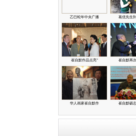
乙巳蛇年中央广播
葛优先生
崔自默作品点亮“
崔自默再
华人画家崔自默作
崔自默砺