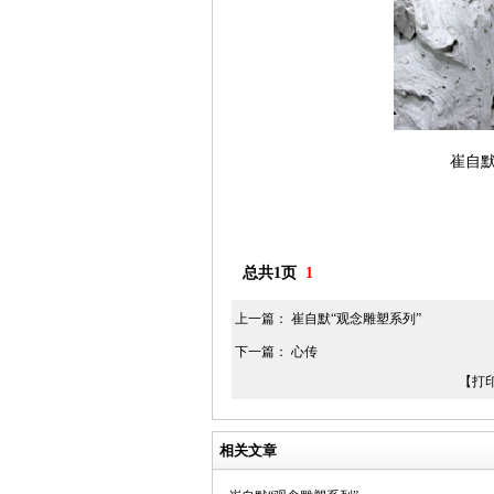
崔自默
总共1页
1
上一篇：
崔自默“观念雕塑系列”
下一篇：
心传
【打
相关文章