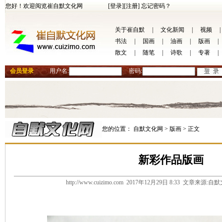
您好！欢迎阅览崔自默文化网
[登录]
[注册]
忘记密码？
关于崔自默
|
文化新闻
|
视频
|
书法
|
国画
|
油画
|
版画
|
散文
|
随笔
|
诗歌
|
专著
|
会员登录
用户名:
密码:
您的位置：
自默文化网 >
版画 >
正文
新彩作品版画
http://www.cuizimo.com 2017年12月29日 8:33 文章来