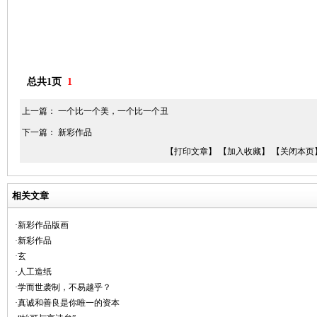
总共1页
1
上一篇：
一个比一个美，一个比一个丑
下一篇：
新彩作品
【打印文章】
【加入收藏】
【关闭本页
相关文章
·新彩作品版画
·新彩作品
·玄
·人工造纸
·学而世袭制，不易越乎？
·真诚和善良是你唯一的资本