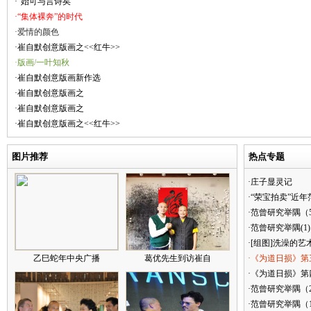
·“始可与言诗矣”
·“集体裸奔”的时代
·爱情的颜色
·崔自默创意版画之<<红牛>>
·版画/一叶知秋
·崔自默创意版画新作选
·崔自默创意版画之
·崔自默创意版画之
·崔自默创意版画之<<红牛>>
图片推荐
热点专题
·庄子显灵记
·“荣宝拍卖”近
·范曾研究举隅（
·范曾研究举隅(1)
·[组图]洗澡的艺
乙巳蛇年中央广播
葛优先生到访崔自
·《为道日损》第
·《为道日损》第四
·范曾研究举隅（
·范曾研究举隅（