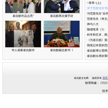
·<章草>(上)
·关于范曾先生书
·与范曾先生“合
崔自默作品点亮“
崔自默再次握手好
·范曾先生《奇文
·禅与八大
·随感笔录（3）
·科学和艺术，两
·《为道日损》
·我笔记本里的
华人画家崔自默作
崔自默砺志新书《
·崔自默博士受聘
·崔自默出席好莱
京IC
崔自默文化网 版权所有
助理韩健： 1352
技术