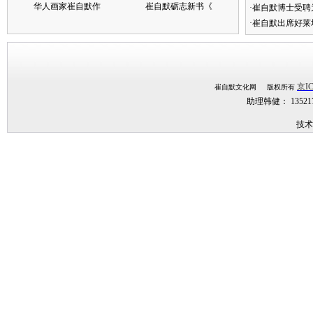
华人画家崔自默作
崔自默砺志新书《
·崔自默博士受聘
·崔自默出席好莱
京IC
崔自默文化网 版权所有
助理韩健： 1352
技术