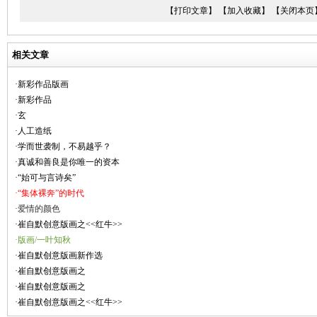
【打印文章】
【加入收藏】
【关闭本页
相关文章
·新彩作品版画
·新彩作品
·玄
·人工造纸
·学而世袭制，不易越乎？
·真诚和善良是你唯一的资本
·“始可与言诗矣”
·“集体裸奔”的时代
·爱情的颜色
·崔自默创意版画之<<红牛>>
·版画/一叶知秋
·崔自默创意版画新作选
·崔自默创意版画之
·崔自默创意版画之
·崔自默创意版画之<<红牛>>