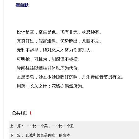
崔自默
设计是空，空集是色。飞有非无，枕恐秒有。
真穷好过，假富难熬。优势孵出，凡眼不见。
无利不起早，绝对恶人才努力伤害别人。
可明抢，可且为，能感但不标榜。
异闻往往以牺牲群体秩序为代价。
玄黑墨皂，妙玄少妙惊叹好沉吟，丹朱赤红音节另有义。
用药非长久之计；花钱亦偶然所为。
总共1页
1
上一篇：
一个比一个美，一个比一个丑
下一篇：
真诚和善良是你唯一的资本