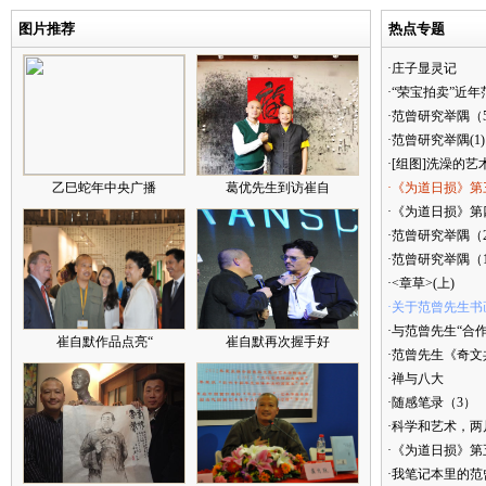
图片推荐
热点专题
·庄子显灵记
·“荣宝拍卖”近
·范曾研究举隅（
·范曾研究举隅(1)
·[组图]洗澡的艺
乙巳蛇年中央广播
葛优先生到访崔自
·《为道日损》第
·《为道日损》第四
·范曾研究举隅（
·范曾研究举隅（
·<章草>(上)
·关于范曾先生书
·与范曾先生“合
崔自默作品点亮“
崔自默再次握手好
·范曾先生《奇文
·禅与八大
·随感笔录（3）
·科学和艺术，两
·《为道日损》
·我笔记本里的