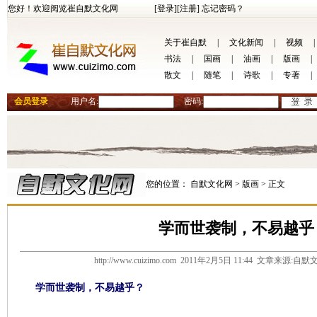
您好！欢迎阅览崔自默文化网
[登录]
[注册]
忘记密码？
关于崔自默
|
文化新闻
|
视频
|
书法
|
国画
|
油画
|
版画
|
散文
|
随笔
|
诗歌
|
专著
|
会员登录
用户名:
密码:
您的位置：
自默文化网 >
版画 >
正文
学而世袭制，不易越乎
http://www.cuizimo.com 2011年2月5日 11:44 文章来源
学而世袭制，不易越乎？