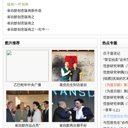
·版画/一叶知秋
·崔自默创意版画新作选
·崔自默创意版画之
·崔自默创意版画之
·崔自默创意版画之<<红牛>>
图片推荐
热点专题
·庄子显灵记
·“荣宝拍卖”近
·范曾研究举隅（
·范曾研究举隅(1)
·[组图]洗澡的艺
乙巳蛇年中央广播
葛优先生到访崔自
·《为道日损》第
·《为道日损》第四
·范曾研究举隅（
·范曾研究举隅（
·<章草>(上)
·关于范曾先生书
·与范曾先生“合
崔自默作品点亮“
崔自默再次握手好