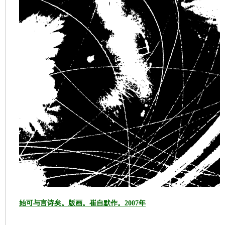
始可与言诗矣。版画。崔自默作。2007年