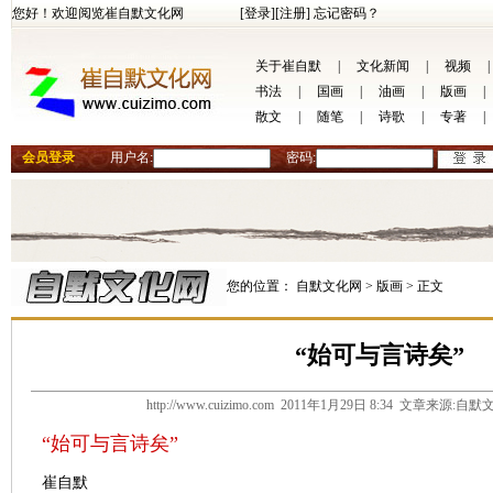
您好！欢迎阅览崔自默文化网
[登录]
[注册]
忘记密码？
关于崔自默
|
文化新闻
|
视频
|
书法
|
国画
|
油画
|
版画
|
散文
|
随笔
|
诗歌
|
专著
|
会员登录
用户名:
密码:
您的位置：
自默文化网 >
版画 >
正文
“始可与言诗矣”
http://www.cuizimo.com 2011年1月29日 8:34 文章来源
“始可与言诗矣”
崔自默