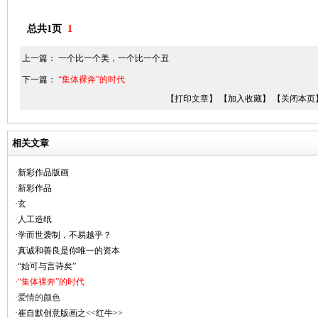
总共1页
1
上一篇：
一个比一个美，一个比一个丑
下一篇：
“集体裸奔”的时代
【打印文章】
【加入收藏】
【关闭本页
相关文章
·新彩作品版画
·新彩作品
·玄
·人工造纸
·学而世袭制，不易越乎？
·真诚和善良是你唯一的资本
·“始可与言诗矣”
·“集体裸奔”的时代
·爱情的颜色
·崔自默创意版画之<<红牛>>