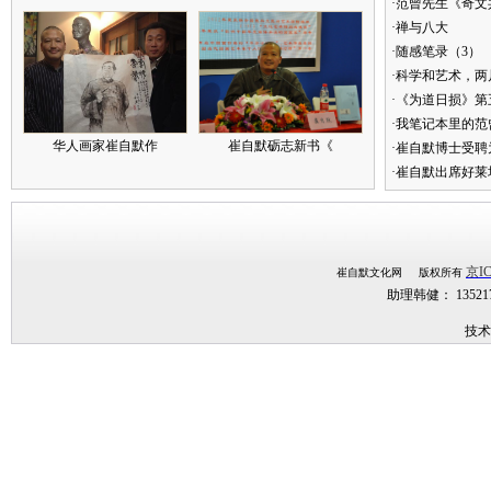
·范曾先生《奇文
·禅与八大
·随感笔录（3）
·科学和艺术，两
·《为道日损》
·我笔记本里的
华人画家崔自默作
崔自默砺志新书《
·崔自默博士受聘
·崔自默出席好莱
京IC
崔自默文化网 版权所有
助理韩健： 1352
技术