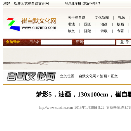
您好！欢迎阅览崔自默文化网
[登录]
[注册]
忘记密码？
关于崔自默
|
文化新闻
|
视频
|
书法
|
国画
|
油画
|
版画
|
散文
|
随笔
|
诗歌
|
专著
|
会员登录
用户名:
密码:
您的位置：
自默文化网 >
油画 >
正文
梦影5，油画，130x100cm，崔自
http://www.cuizimo.com 2013年1月20日 8:22 文章来源