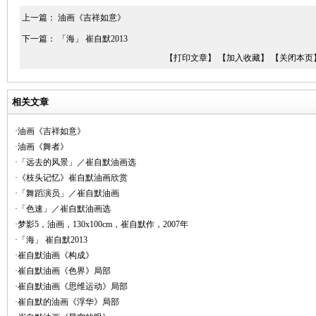
上一篇：
油画《吉祥如意》
下一篇：
「海」 崔自默2013
【打印文章】
【加入收藏】
【关闭本页
相关文章
·油画《吉祥如意》
·油画《舞者》
·「远去的风景」／崔自默油画选
·《枝头记忆》崔自默油画欣赏
·「舞蹈演员」／崔自默油画
·「色速」／崔自默油画选
·梦影5，油画，130x100cm，崔自默作，2007年
·「海」 崔自默2013
·崔自默油画《构成》
·崔自默油画《色界》局部
·崔自默油画《思维运动》局部
·崔自默的油画《浮华》局部