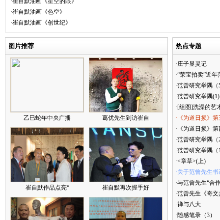
·崔自默油画《星空的眼》
·崔自默油画《色空》
·崔自默油画《创世纪》
图片推荐
热点专题
·庄子显灵记
·“荣宝拍卖”近
·范曾研究举隅（
·范曾研究举隅(1)
·[组图]洗澡的艺
乙巳蛇年中央广播
葛优先生到访崔自
·《为道日损》第
·《为道日损》第四
·范曾研究举隅（
·范曾研究举隅（
·<章草>(上)
·关于范曾先生书
·与范曾先生“合
崔自默作品点亮“
崔自默再次握手好
·范曾先生《奇文
·禅与八大
·随感笔录（3）