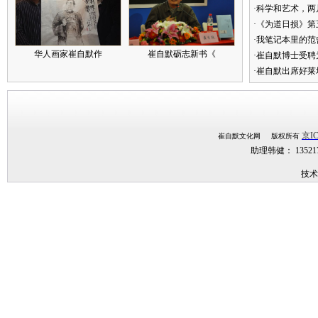
·科学和艺术，两
·《为道日损》
·我笔记本里的
华人画家崔自默作
崔自默砺志新书《
·崔自默博士受聘
·崔自默出席好莱
京IC
崔自默文化网 版权所有
助理韩健： 1352
技术