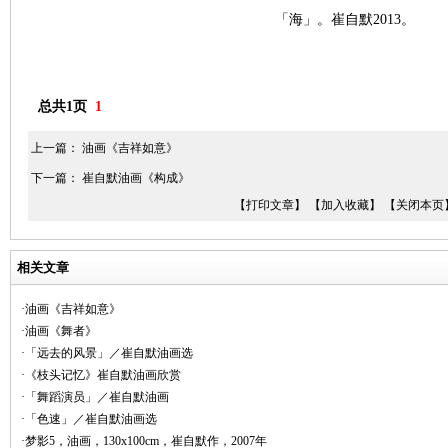
「海」。崔自默2013。
总共1页
1
上一篇：
油画《吉祥如意》
下一篇：
崔自默油画《构成》
【打印文章】
【加入收藏】
【关闭本页
相关文章
·油画《吉祥如意》
·油画《舞者》
·「远去的风景」／崔自默油画选
·《枝头记忆》崔自默油画欣赏
·「舞蹈演员」／崔自默油画
·「色速」／崔自默油画选
·梦影5，油画，130x100cm，崔自默作，2007年