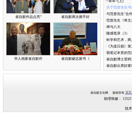
·<章草>(上)
·关于范曾先生书
·与范曾先生“合
崔自默作品点亮“
崔自默再次握手好
·范曾先生《奇文
·禅与八大
·随感笔录（3）
·科学和艺术，两
·《为道日损》
·我笔记本里的
华人画家崔自默作
崔自默砺志新书《
·崔自默博士受聘
·崔自默出席好莱
京IC
崔自默文化网 版权所有
助理韩健： 1352
技术