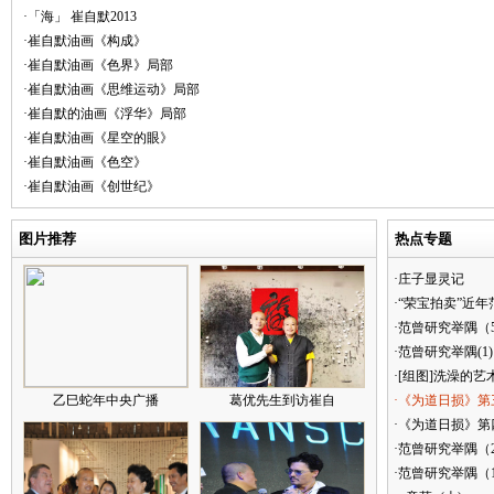
·「海」 崔自默2013
·崔自默油画《构成》
·崔自默油画《色界》局部
·崔自默油画《思维运动》局部
·崔自默的油画《浮华》局部
·崔自默油画《星空的眼》
·崔自默油画《色空》
·崔自默油画《创世纪》
图片推荐
热点专题
·庄子显灵记
·“荣宝拍卖”近
·范曾研究举隅（
·范曾研究举隅(1)
·[组图]洗澡的艺
乙巳蛇年中央广播
葛优先生到访崔自
·《为道日损》第
·《为道日损》第四
·范曾研究举隅（
·范曾研究举隅（