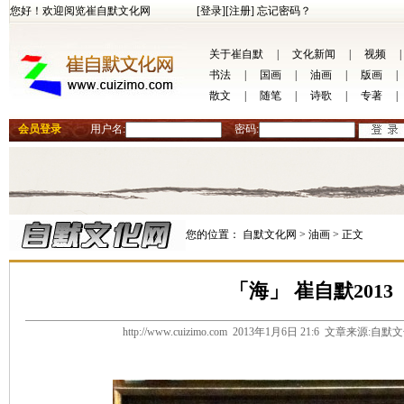
您好！欢迎阅览崔自默文化网
[登录]
[注册]
忘记密码？
关于崔自默
|
文化新闻
|
视频
|
书法
|
国画
|
油画
|
版画
|
散文
|
随笔
|
诗歌
|
专著
|
会员登录
用户名:
密码:
您的位置：
自默文化网 >
油画 >
正文
「海」 崔自默2013
http://www.cuizimo.com 2013年1月6日 21:6 文章来源: