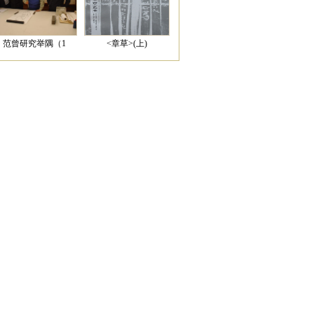
范曾研究举隅（1
<章草>(上)