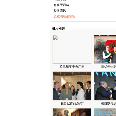
·有事于西畴
·凝恨西风
·总被照顾是弱智
图片推荐
乙巳蛇年中央广播
葛优先生
崔自默作品点亮“
崔自默再