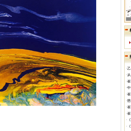
·
·
·
·
·
·
·
·
·
·