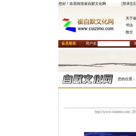
您好！欢迎阅览崔自默文化网
[登录]
[注
关于
书法
散文
会员登录
用户名:
您的位置：
http://www.cuizimo.