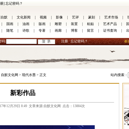
册]
忘记密码？
崔自默
|
文化新闻
|
视频
|
影像
|
艺评
|
篆刻
|
艺术市场
|
|
国画
|
油画
|
版画
|
雕塑
|
装置
|
粘贴
|
艺术产品
|
|
随笔
|
诗歌
|
专著
|
画廊
|
博客
|
留言
|
证书査询
|
密码:
注册
忘记密码？
崔
自默文化网 >
现代水墨 >
正文
站内搜索：
新彩作品
com 2017年12月29日 8:49 文章来源:自默文化网 点击：13884次