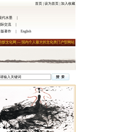
首页
|
设为首页
|
加入收藏
现代水墨
|
国际交流
|
出版著作
|
English
自默文化网 --- 国内个人最大的文化类门户型网站