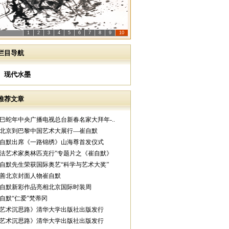
1
2
3
4
5
6
7
8
9
10
栏目导航
现代水墨
推荐文章
乙巳蛇年中央广播电视总台新春名家大拜年-..
从北京到巴黎中国艺术大展行—崔自默
崔自默出席《一路锦绣》山海尊首发仪式
中法艺术家奥林匹克行”专题片之《崔自默》
崔自默先生荣获国际奥艺“科学与艺术大奖”
慈善北京封面人物崔自默
崔自默新彩作品亮相北京国际时装周
崔自默“仁爱”梵蒂冈
《艺术沉思路》清华大学出版社出版发行
《艺术沉思路》清华大学出版社出版发行