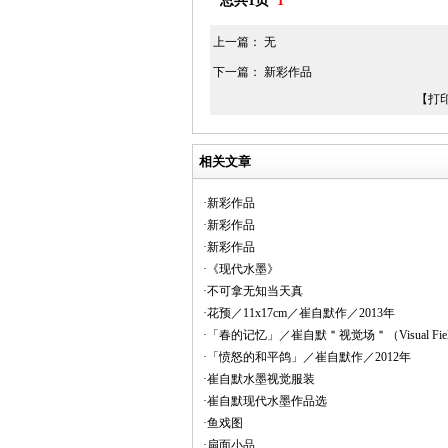
总共1页
1
上一篇： 无
下一篇：
新彩作品
【打
相关文章
·新彩作品
·新彩作品
·新彩作品
·《现代水墨》
·不可拿无知当天真
·花预／11x17cm／崔自默作／2013年
·「春的记忆」／崔自默＂视觉场＂（Visual Fi
·「愤怒的和平鸽」／崔自默作／2012年
·崔自默水墨视觉服装
·崔自默现代水墨作品选
·鱼戏图
·扇面小品