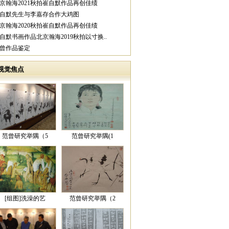
北京翰海2021秋拍崔自默作品再创佳绩
崔自默先生与李嘉存合作大鸡图
北京翰海2020秋拍崔自默作品再创佳绩
崔自默书画作品北京瀚海2019秋拍以寸换..
范曾作品鉴定
视觉焦点
范曾研究举隅（5
范曾研究举隅(1
[组图]洗澡的艺
范曾研究举隅（2