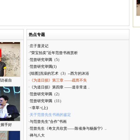
热点专题
·庄子显灵记
·“荣宝拍卖”近年范曾书画赏析
·范曾研究举隅（5）
·范曾研究举隅(1)
·[组图]洗澡的艺术（3）--西方的沐浴
到访崔自
·《为道日损》第三章 ——疏而不失
·《为道日损》第四章 ——道非常道 ..
·范曾研究举隅（2）
·范曾研究举隅（11）
·<章草>(上)
·关于范曾先生书画的鉴定
·与范曾先生“合作”书画
次握手好
·范曾先生《奇文共欣赏——陈省身与杨振宁》..
·禅与八大