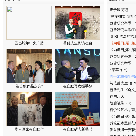
·庄子显灵记
·“荣宝拍卖”近
·范曾研究举隅（
·范曾研究举隅(1)
·[组图]洗澡的艺
乙巳蛇年中央广播
葛优先生到访崔自
·《为道日损》第
·《为道日损》第四
·范曾研究举隅（
·范曾研究举隅（
·<章草>(上)
·关于范曾先生书
·与范曾先生“合
崔自默作品点亮“
崔自默再次握手好
·范曾先生《奇文
·禅与八大
·随感笔录（3）
·科学和艺术，两
·《为道日损》
·我笔记本里的
华人画家崔自默作
崔自默砺志新书《
·崔自默博士受聘