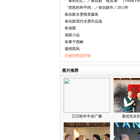
·「春的记忆」／崔自默＂视觉场＂（Visual Fi
·「愤怒的和平鸽」／崔自默作／2012年
·崔自默水墨视觉服装
·崔自默现代水墨作品选
·鱼戏图
·扇面小品
·有事于西畴
·凝恨西风
·总被照顾是弱智
图片推荐
乙巳蛇年中央广播
葛优先生