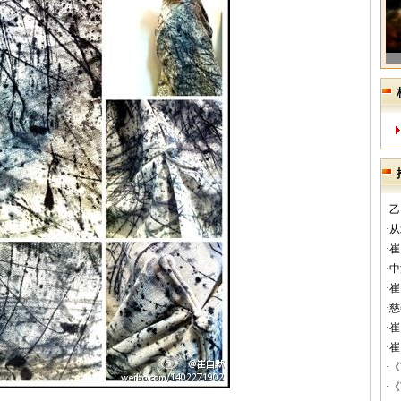
·
·
·
·
·
·
·
·
·
·