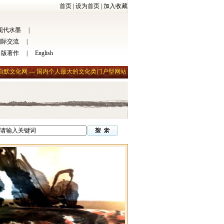
首页
|
设为首页
|
加入收藏
现代水墨
|
国际交流
|
出版著作
|
English
自默文化网 --- 国内个人最大的文化类门户型网站