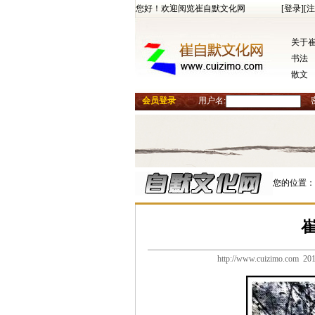
您好！欢迎阅览崔自默文化网
[登录]
[注
关于
书法
散文
会员登录
用户名:
您的位置：
http://www.cuizimo.