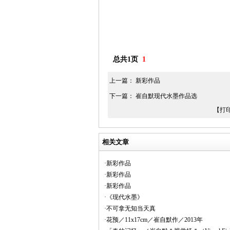
总共1页
1
上一篇：
新彩作品
下一篇：
崔自默现代水墨作品选
【打
相关文章
·新彩作品
·新彩作品
·新彩作品
·《现代水墨》
·不可拿无知当天真
·花预／11x17cm／崔自默作／2013年