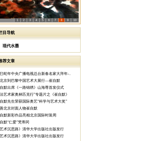
1
2
3
4
5
6
7
8
9
10
栏目导航
现代水墨
推荐文章
乙巳蛇年中央广播电视总台新春名家大拜年-..
从北京到巴黎中国艺术大展行—崔自默
崔自默出席《一路锦绣》山海尊首发仪式
中法艺术家奥林匹克行”专题片之《崔自默》
崔自默先生荣获国际奥艺“科学与艺术大奖”
慈善北京封面人物崔自默
崔自默新彩作品亮相北京国际时装周
崔自默“仁爱”梵蒂冈
《艺术沉思路》清华大学出版社出版发行
《艺术沉思路》清华大学出版社出版发行