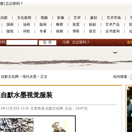
册]
忘记密码？
崔自默
|
文化新闻
|
视频
|
影像
|
艺评
|
篆刻
|
艺术市场
|
|
国画
|
油画
|
版画
|
雕塑
|
装置
|
粘贴
|
艺术产品
|
|
随笔
|
诗歌
|
专著
|
画廊
|
博客
|
留言
|
证书査询
|
密码:
注册
忘记密码？
崔
自默文化网 >
现代水墨 >
正文
站内搜索：
崔自默水墨视觉服装
com 2011年12月29日 13:56 文章来源:自默文化网 点击：24597次