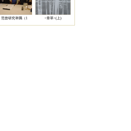
范曾研究举隅（1
<章草>(上)