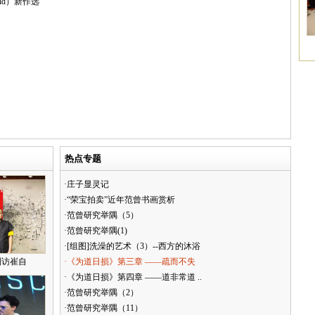
eld）新作选
热点专题
·庄子显灵记
·“荣宝拍卖”近年范曾书画赏析
·范曾研究举隅（5）
·范曾研究举隅(1)
·[组图]洗澡的艺术（3）--西方的沐浴
到访崔自
·《为道日损》第三章 ——疏而不失
·《为道日损》第四章 ——道非常道 ..
·范曾研究举隅（2）
·范曾研究举隅（11）