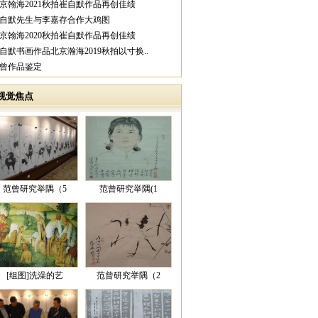
北京翰海2021秋拍崔自默作品再创佳绩
崔自默先生与李嘉存合作大鸡图
北京翰海2020秋拍崔自默作品再创佳绩
崔自默书画作品北京瀚海2019秋拍以寸换..
范曾作品鉴定
视觉焦点
范曾研究举隅（5
范曾研究举隅(1
[组图]洗澡的艺
范曾研究举隅（2