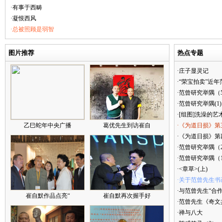
·有事于西畴
·凝恨西风
·总被照顾是弱智
图片推荐
热点专题
·庄子显灵记
·“荣宝拍卖”近
·范曾研究举隅（
·范曾研究举隅(1)
·[组图]洗澡的艺
乙巳蛇年中央广播
葛优先生到访崔自
·《为道日损》第
·《为道日损》第四
·范曾研究举隅（
·范曾研究举隅（
·<章草>(上)
·关于范曾先生书
·与范曾先生“合
崔自默作品点亮“
崔自默再次握手好
·范曾先生《奇文
·禅与八大