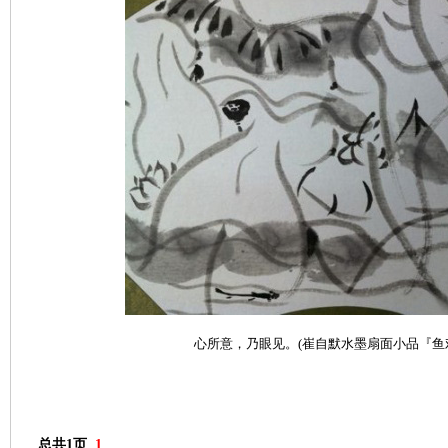
心所意，乃眼见。(崔自默水墨扇面小品『鱼
总共1页
1