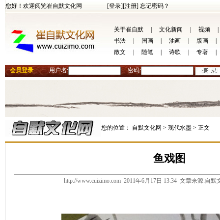
您好！欢迎阅览崔自默文化网
[登录]
[注册]
忘记密码？
关于崔自默
|
文化新闻
|
视频
|
书法
|
国画
|
油画
|
版画
|
散文
|
随笔
|
诗歌
|
专著
|
会员登录
用户名:
密码:
您的位置：
自默文化网 >
现代水墨 >
正文
鱼戏图
http://www.cuizimo.com 2011年6月17日 13:34 文章来源