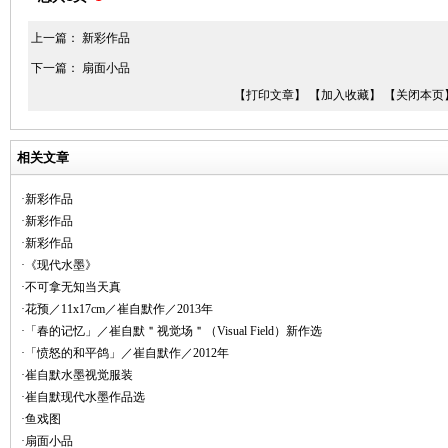
上一篇：
新彩作品
下一篇：
扇面小品
【打印文章】
【加入收藏】
【关闭本页
相关文章
·新彩作品
·新彩作品
·新彩作品
·《现代水墨》
·不可拿无知当天真
·花预／11x17cm／崔自默作／2013年
·「春的记忆」／崔自默＂视觉场＂（Visual Field）新作选
·「愤怒的和平鸽」／崔自默作／2012年
·崔自默水墨视觉服装
·崔自默现代水墨作品选
·鱼戏图
·扇面小品