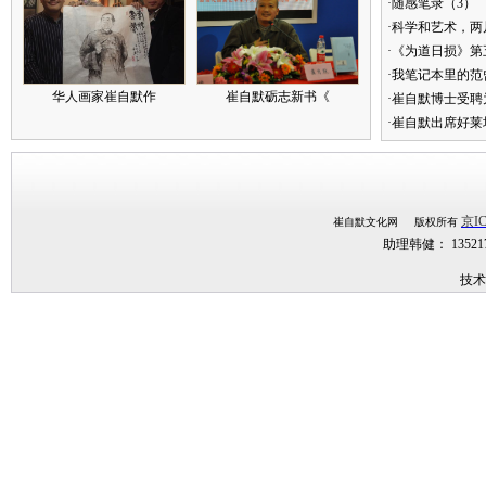
·随感笔录（3）
·科学和艺术，两
·《为道日损》
·我笔记本里的
华人画家崔自默作
崔自默砺志新书《
·崔自默博士受聘
·崔自默出席好莱
京IC
崔自默文化网 版权所有
助理韩健： 1352
技术