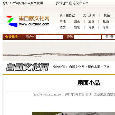
您好！欢迎阅览崔自默文化网
[登录]
[注册]
忘记密码？
关于崔自默
|
文化新闻
|
视频
|
书法
|
国画
|
油画
|
版画
|
散文
|
随笔
|
诗歌
|
专著
|
会员登录
用户名:
密码:
您的位置：
自默文化网 >
现代水墨 >
正文
扇面小品
http://www.cuizimo.com 2011年6月17日 13:34 文章来源