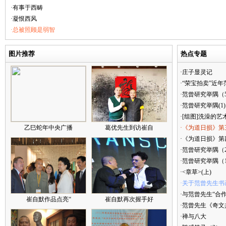
·有事于西畴
·凝恨西风
·总被照顾是弱智
图片推荐
热点专题
·庄子显灵记
·“荣宝拍卖”近
·范曾研究举隅（
·范曾研究举隅(1)
·[组图]洗澡的艺
乙巳蛇年中央广播
葛优先生到访崔自
·《为道日损》第
·《为道日损》第四
·范曾研究举隅（
·范曾研究举隅（
·<章草>(上)
·关于范曾先生书
·与范曾先生“合
崔自默作品点亮“
崔自默再次握手好
·范曾先生《奇文
·禅与八大