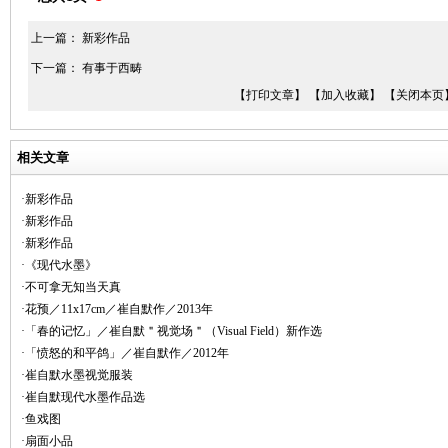
上一篇：
新彩作品
下一篇：
有事于西畴
【打印文章】
【加入收藏】
【关闭本页
相关文章
·新彩作品
·新彩作品
·新彩作品
·《现代水墨》
·不可拿无知当天真
·花预／11x17cm／崔自默作／2013年
·「春的记忆」／崔自默＂视觉场＂（Visual Field）新作选
·「愤怒的和平鸽」／崔自默作／2012年
·崔自默水墨视觉服装
·崔自默现代水墨作品选
·鱼戏图
·扇面小品