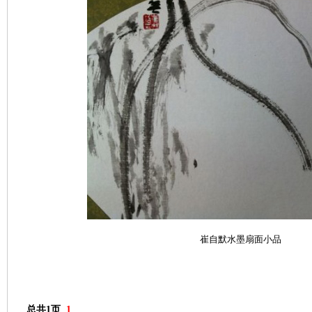
崔自默水墨扇面小品
总共1页
1