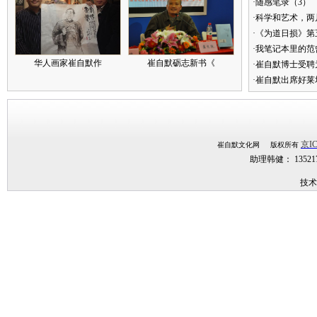
·随感笔录（3）
·科学和艺术，两
·《为道日损》
·我笔记本里的
华人画家崔自默作
崔自默砺志新书《
·崔自默博士受聘
·崔自默出席好莱
京IC
崔自默文化网 版权所有
助理韩健： 1352
技术