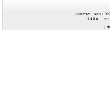
京IC
崔自默文化网 版权所有
助理韩健： 1352
技术