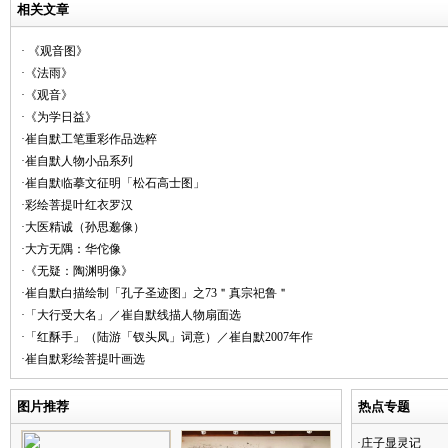
相关文章
· 《观音图》
·《法雨》
·《观音》
·《为学日益》
·崔自默工笔重彩作品选粹
·崔自默人物小品系列
·崔自默临摹文征明「松石高士图」
·彩绘菩提叶红衣罗汉
·大医精诚（孙思邈像）
·大方无隅：华佗像
·《无疑：陶渊明像》
·崔自默白描绘制「孔子圣迹图」之73＂真宗祀鲁＂
·「大行受大名」／崔自默线描人物扇面选
·「红酥手」（陆游「钗头凤」词意）／崔自默2007年作
·崔自默彩绘菩提叶画选
图片推荐
热点专题
·庄子显灵记