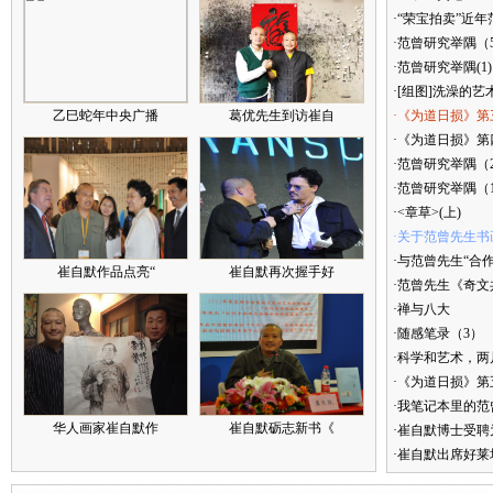
·“荣宝拍卖”近
·范曾研究举隅（
·范曾研究举隅(1)
·[组图]洗澡的艺
乙巳蛇年中央广播
葛优先生到访崔自
·《为道日损》第
·《为道日损》第四
·范曾研究举隅（
·范曾研究举隅（
·<章草>(上)
·关于范曾先生书
·与范曾先生“合
崔自默作品点亮“
崔自默再次握手好
·范曾先生《奇文
·禅与八大
·随感笔录（3）
·科学和艺术，两
·《为道日损》
·我笔记本里的
华人画家崔自默作
崔自默砺志新书《
·崔自默博士受聘
·崔自默出席好莱