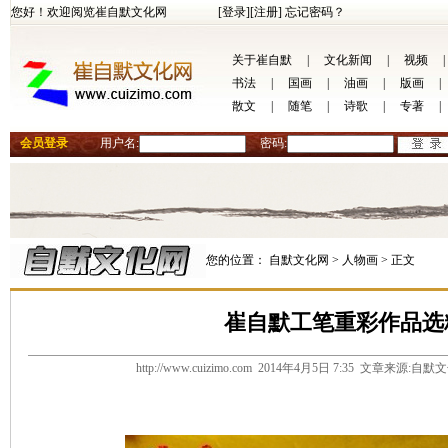
您好！欢迎阅览崔自默文化网
[登录]
[注册]
忘记密码？
关于崔自默
|
文化新闻
|
视频
|
书法
|
国画
|
油画
|
版画
|
散文
|
随笔
|
诗歌
|
专著
|
会员登录
用户名:
密码:
您的位置：
自默文化网 >
人物画 >
正文
崔自默工笔重彩作品选
http://www.cuizimo.com 2014年4月5日 7:35 文章来源: