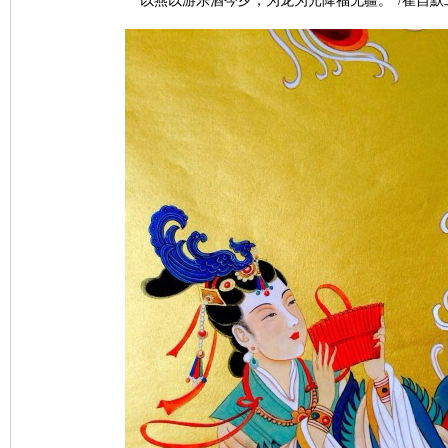
“以燕以游乐酒今夕；为龙为光降福无疆。”/崔自