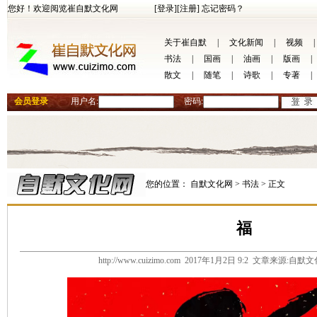
您好！欢迎阅览崔自默文化网
[登录]
[注册]
忘记密码？
关于崔自默
|
文化新闻
|
视频
|
书法
|
国画
|
油画
|
版画
|
散文
|
随笔
|
诗歌
|
专著
|
会员登录
用户名:
密码:
您的位置：
自默文化网 >
书法 >
正文
福
http://www.cuizimo.com 2017年1月2日 9:2 文章来源: