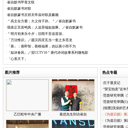
·崔自默书甲骨文联
·崔自默篆书对联
·崔自默篆书京郊关帝庙对联及匾额
·＂高文在方册；大义传子孙。＂／崔自默篆书
·我喜正言若鸣凤；人追异端如放豚。／崔自默篆书
·＂明月初来乐今夕；旧雨不至追昔游。
·「万法惟识」／题汉四灵瓦当一套之东苍龙
·「善」：善即智，善根福果，勿以善小而不为
·「如沐春风」／贺CCTV10＂唐代诗词故事系列微电影
·「心系天下」
图片推荐
热点专题
·庄子显灵记
·“荣宝拍卖”近
·范曾研究举隅（
·范曾研究举隅(1)
·[组图]洗澡的艺
乙巳蛇年中央广播
葛优先生到访崔自
·《为道日损》第
·《为道日损》第四
·范曾研究举隅（