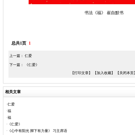
书法《福》 崔自默书
总共1页
1
上一篇：
仁爱
下一篇：
《仁爱》
【打印文章】
【加入收藏】
【关闭本页
相关文章
·仁爱
·福
·福
·《仁爱》
·《心中有阳光 脚下有力量》 习主席语