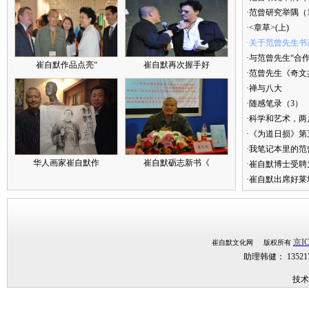
·范曾研究举隅（
·<章草>(上)
·关于范曾先生书
·与范曾先生“合
崔自默作品点亮“
崔自默再次握手好
·范曾先生《奇文
·禅与八大
·随感笔录（3）
·科学和艺术，两
·《为道日损》
·我笔记本里的
华人画家崔自默作
崔自默砺志新书《
·崔自默博士受聘
·崔自默出席好莱
京IC
崔自默文化网 版权所有
助理韩健： 1352
技术