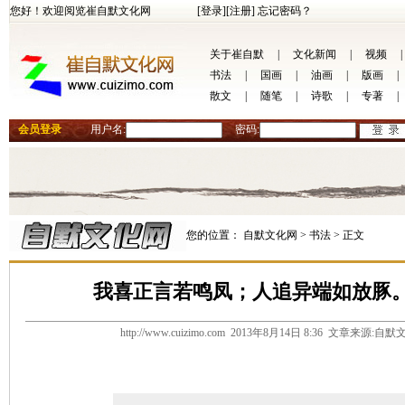
您好！欢迎阅览崔自默文化网
[登录]
[注册]
忘记密码？
关于崔自默
|
文化新闻
|
视频
|
书法
|
国画
|
油画
|
版画
|
散文
|
随笔
|
诗歌
|
专著
|
会员登录
用户名:
密码:
您的位置：
自默文化网 >
书法 >
正文
我喜正言若鸣凤；人追异端如放豚
http://www.cuizimo.com 2013年8月14日 8:36 文章来源