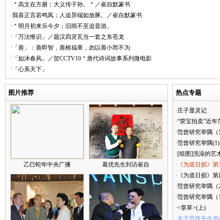
·＂高文在方册；大义传子孙。＂／崔自默篆书
·我喜正言若鸣凤；人追异端如放豚。／崔自默篆书
·＂明月初来乐今夕；旧雨不至追昔游。
·「万法惟识」／题汉四灵瓦当一套之东苍龙
·「善」：善即智，善根福果，勿以善小而不为
·「如沐春风」／贺CCTV10＂唐代诗词故事系列微电影
·「心系天下」
图片推荐
热点专题
·庄子显灵记
·“荣宝拍卖”近
·范曾研究举隅（
·范曾研究举隅(1)
·[组图]洗澡的艺
乙巳蛇年中央广播
葛优先生到访崔自
·《为道日损》第
·《为道日损》第四
·范曾研究举隅（
·范曾研究举隅（
·<章草>(上)
·关于范曾先生书