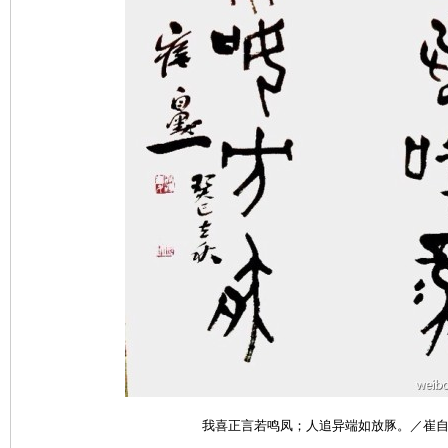
我喜正言若鸣凤；人追异端如放豚。／崔