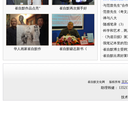
·与范曾先生“合
崔自默作品点亮“
崔自默再次握手好
·范曾先生《奇文
·禅与八大
·随感笔录（3）
·科学和艺术，两
·《为道日损》
·我笔记本里的
华人画家崔自默作
崔自默砺志新书《
·崔自默博士受聘
·崔自默出席好莱
京IC
崔自默文化网 版权所有
助理韩健： 1352
技术