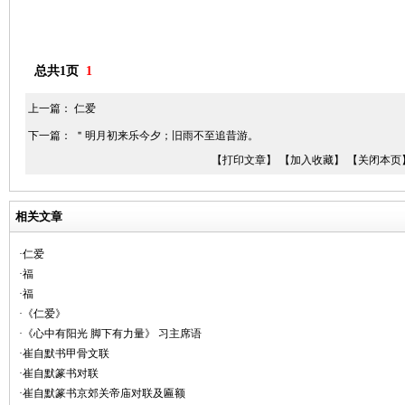
总共1页
1
上一篇：
仁爱
下一篇：
＂明月初来乐今夕；旧雨不至追昔游。
【打印文章】
【加入收藏】
【关闭本页
相关文章
·仁爱
·福
·福
·《仁爱》
·《心中有阳光 脚下有力量》 习主席语
·崔自默书甲骨文联
·崔自默篆书对联
·崔自默篆书京郊关帝庙对联及匾额