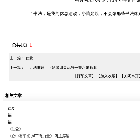
＂明月初来乐今夕；旧雨不至追昔
＂书法，是我的休息运动，小脑足以，不会像那些书法家
总共1页
1
上一篇：
仁爱
下一篇：
「万法惟识」／题汉四灵瓦当一套之东苍龙
【打印文章】
【加入收藏】
【关闭本页
相关文章
·仁爱
·福
·福
·《仁爱》
·《心中有阳光 脚下有力量》 习主席语