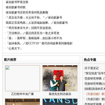
·崔自默书甲骨文联
·崔自默篆书对联
·崔自默篆书京郊关帝庙对联及匾额
·＂高文在方册；大义传子孙。＂／崔自默篆书
·我喜正言若鸣凤；人追异端如放豚。／崔自默篆书
·＂明月初来乐今夕；旧雨不至追昔游。
·「万法惟识」／题汉四灵瓦当一套之东苍龙
·「善」：善即智，善根福果，勿以善小而不为
·「如沐春风」／贺CCTV10＂唐代诗词故事系列微电影
·「心系天下」
图片推荐
热点专题
·庄子显灵记
·“荣宝拍卖”近
·范曾研究举隅（
·范曾研究举隅(1)
·[组图]洗澡的艺
乙巳蛇年中央广播
葛优先生到访崔自
·《为道日损》第
·《为道日损》第四
·范曾研究举隅（