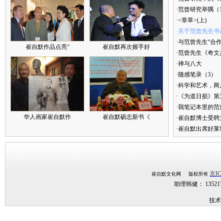
·范曾研究举隅（
·<章草>(上)
·关于范曾先生书
·与范曾先生“合
崔自默作品点亮“
崔自默再次握手好
·范曾先生《奇文
·禅与八大
·随感笔录（3）
·科学和艺术，两
·《为道日损》
·我笔记本里的
华人画家崔自默作
崔自默砺志新书《
·崔自默博士受聘
·崔自默出席好莱
京IC
崔自默文化网 版权所有
助理韩健： 1352
技术