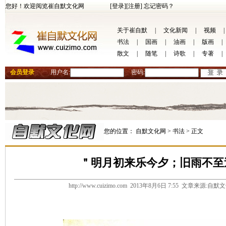
您好！欢迎阅览崔自默文化网
[登录]
[注册]
忘记密码？
关于崔自默
|
文化新闻
|
视频
|
书法
|
国画
|
油画
|
版画
|
散文
|
随笔
|
诗歌
|
专著
|
会员登录
用户名:
密码:
您的位置：
自默文化网 >
书法 >
正文
＂明月初来乐今夕；旧雨不至
http://www.cuizimo.com 2013年8月6日 7:55 文章来源: