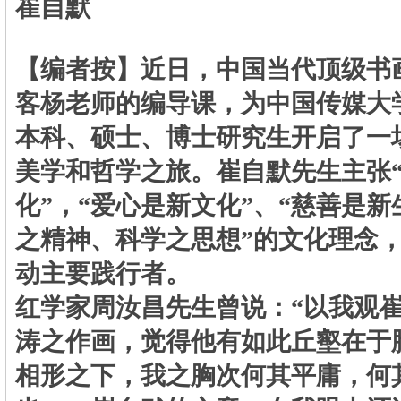
崔自默
【编者按】近日，中国当代顶级书
客杨老师的编导课，为中国传媒大
本科、硕士、博士研究生开启了一
美学和哲学之旅。崔自默先生主张
化
”
，
“
爱心是新文化
”
、
“
慈善是新
之精神、科学之思想
”
的文化理念
动主要践行者。
红学家周汝昌先生曾说：
“
以我观
涛之作画，觉得他有如此丘壑在于
相形之下，我之胸次何其平庸，何