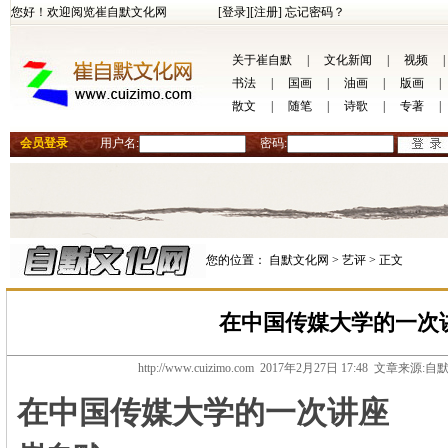
您好！欢迎阅览崔自默文化网
[登录]
[注册]
忘记密码？
关于崔自默
|
文化新闻
|
视频
|
书法
|
国画
|
油画
|
版画
|
散文
|
随笔
|
诗歌
|
专著
|
会员登录
用户名:
密码:
您的位置：
自默文化网 >
艺评 >
正文
在中国传媒大学的一次
http://www.cuizimo.com 2017年2月27日 17:48 文章来
在中国传媒大学的一次讲座