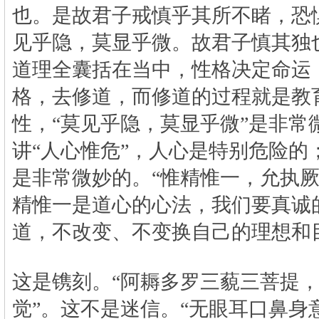
也。是故君子戒慎乎其所不睹，恐
见乎隐，莫显乎微。故君子慎其独
道理全囊括在当中，性格决定命运
格，去修道，而修道的过程就是教育
性，“莫见乎隐，莫显乎微”是非常
讲“人心惟危”，人心是特别危险的
是非常微妙的。“惟精惟一，允执厥
精惟一是道心的心法，我们要真诚
道，不改变、不变换自己的理想和
这是镌刻。“阿耨多罗三藐三菩提
觉”。这不是迷信。“无眼耳口鼻身