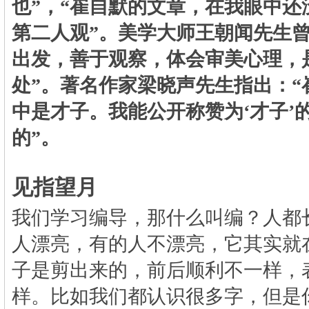
也
”
，
“
崔自默的文章，在我眼中还
第二人观
”
。美学大师王朝闻先生
出发，善于观察，体会审美心理，
处
”
。著名作家梁晓声先生指出：
“
中是才子。我能公开称赞为
‘
才子
’
的
”
。
见指望月
我们学习编导，那什么叫编？人都
人漂亮，有的人不漂亮，它其实就
子是剪出来的，前后顺利不一样，
样。比如我们都认识很多字，但是