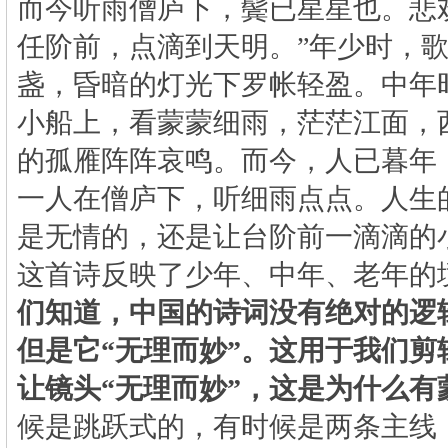
而今听雨僧庐下，鬓已星星也。悲
任阶前，点滴到天明。”年少时，
盏，昏暗的灯光下罗帐轻盈。中年
小船上，看蒙蒙细雨，茫茫江面，
的孤雁阵阵哀鸣。而今，人已暮年
一人在僧庐下，听细雨点点。人生
是无情的，还是让台阶前一滴滴的
这首诗反映了少年、中年、老年的
们知道，中国的诗词没有绝对的逻
但是它
“
无理而妙
”
。这用于我们剪
让镜头
“
无理而妙
”
，这是为什么有
候是跳跃式的，有时候是两条主线