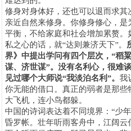
难达到的。
修身对身体好，还也可以退而求其
亲近自然来修身。你修身修心，是
平衡，不给家庭和社会增加累赘。
私之心的话，就“达则兼济天下”。
界》中提出学问有四个层次，
“
稻
谋、济世谋
”
。没有名利心，很难
见过哪个大师说
“
我淡泊名利
”
。
我
你无能的借口。真正的弱者是那些
大飞机，连小鸟都躲。
中国的诗词表达着不同境界：“少
昏罗帐。壮年听雨客舟中，江阔云