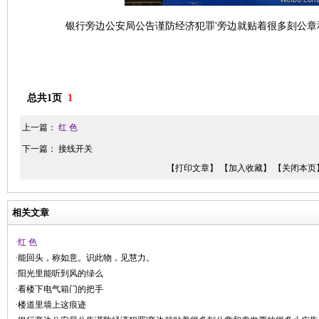
银行旁边公安局公告谨防经济犯罪'旁边就贴着很多刻公章
总共1页
1
上一篇：
红 色
下一篇：
接线开关
【打印文章】
【加入收藏】
【关闭本页
相关文章
·红 色
·能回头，称如意。识此物，见慧力。
·阳光里能听到风的绿么
·看楼下电气箱门的把手
·楼道里墙上这痕迹