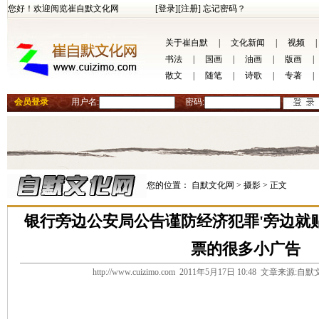
您好！欢迎阅览崔自默文化网
[登录]
[注册]
忘记密码？
关于崔自默
|
文化新闻
|
视频
|
书法
|
国画
|
油画
|
版画
|
散文
|
随笔
|
诗歌
|
专著
|
会员登录
用户名:
密码:
您的位置：
自默文化网 >
摄影 >
正文
银行旁边公安局公告谨防经济犯罪'旁边就
票的很多小广告
http://www.cuizimo.com 2011年5月17日 10:48 文章来源