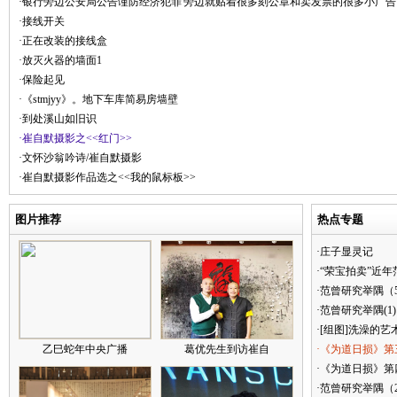
·银行旁边公安局公告谨防经济犯罪'旁边就贴着很多刻公章和卖发票的很多小广告
·接线开关
·正在改装的接线盒
·放灭火器的墙面1
·保险起见
·《stmjyy》。地下车库简易房墙壁
·到处溪山如旧识
·崔自默摄影之<<红门>>
·文怀沙翁吟诗/崔自默摄影
·崔自默摄影作品选之<<我的鼠标板>>
图片推荐
热点专题
·庄子显灵记
·“荣宝拍卖”近
·范曾研究举隅（
·范曾研究举隅(1)
·[组图]洗澡的艺
乙巳蛇年中央广播
葛优先生到访崔自
·《为道日损》第
·《为道日损》第四
·范曾研究举隅（