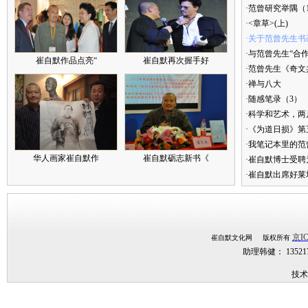
·范曾研究举隅（
·<章草>(上)
·关于范曾先生书
·与范曾先生“合
崔自默作品点亮“
崔自默再次握手好
·范曾先生《奇文
·禅与八大
·随感笔录（3）
·科学和艺术，两
·《为道日损》
·我笔记本里的
华人画家崔自默作
崔自默砺志新书《
·崔自默博士受聘
·崔自默出席好莱
京IC
崔自默文化网 版权所有
助理韩健： 1352
技术