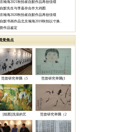
北京翰海2021秋拍崔自默作品再创佳绩
崔自默先生与李嘉存合作大鸡图
北京翰海2020秋拍崔自默作品再创佳绩
崔自默书画作品北京瀚海2019秋拍以寸换..
范曾作品鉴定
视觉焦点
范曾研究举隅（5
范曾研究举隅(1
[组图]洗澡的艺
范曾研究举隅（2