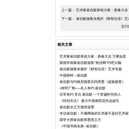
上一篇：
艺术家崔自默恭祝大家：新春大吉
下一篇：
崔自默做客央视作《财智论语》艺
【打
相关文章
·艺术家崔自默恭祝大家：新春大吉 万事如意
·新国学画家崔自默做客“粉丝网”约吧大咖
·崔自默做客央视作《财智论语》艺术专题
·中国榜样—崔自默
·崔自默与约翰尼德普共同挥墨《超验骇客》
·«财经广角»---名人有约:崔自默
·石军有约 专访 崔自默 一个穿越时空的人
·《特别关注》 最大中国画荷花作品诞生
·崔自默水立方激情泼墨
·专访崔自默：不懂网络的艺术家不是好艺术家
·国学大师崔自默挥墨美立方
·《中国书画名家--崔自默》