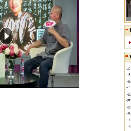
·
·
·
·
·
·
·
·
·
·