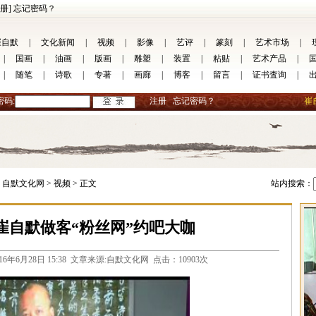
册]
忘记密码？
崔自默
|
文化新闻
|
视频
|
影像
|
艺评
|
篆刻
|
艺术市场
|
|
国画
|
油画
|
版画
|
雕塑
|
装置
|
粘贴
|
艺术产品
|
|
随笔
|
诗歌
|
专著
|
画廊
|
博客
|
留言
|
证书査询
|
密码:
注册
忘记密码？
崔
自默文化网 >
视频 >
正文
站内搜索：
崔自默做客“粉丝网”约吧大咖
com 2016年6月28日 15:38 文章来源:自默文化网 点击：10903次