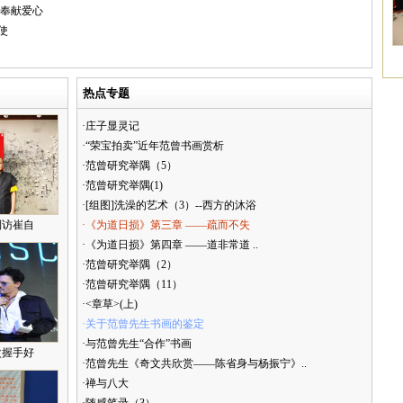
区奉献爱心
使
热点专题
·庄子显灵记
·“荣宝拍卖”近年范曾书画赏析
·范曾研究举隅（5）
·范曾研究举隅(1)
·[组图]洗澡的艺术（3）--西方的沐浴
到访崔自
·《为道日损》第三章 ——疏而不失
·《为道日损》第四章 ——道非常道 ..
·范曾研究举隅（2）
·范曾研究举隅（11）
·<章草>(上)
·关于范曾先生书画的鉴定
·与范曾先生“合作”书画
次握手好
·范曾先生《奇文共欣赏——陈省身与杨振宁》..
·禅与八大