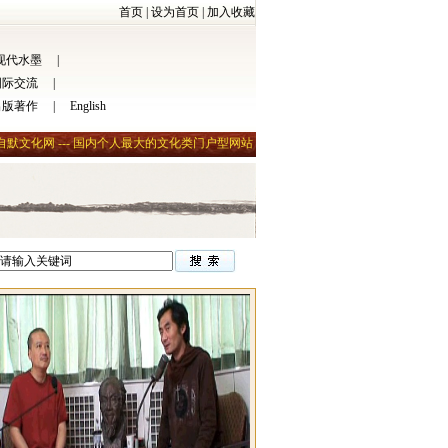
首页
|
设为首页
|
加入收藏
现代水墨
|
国际交流
|
出版著作
|
English
自默文化网 --- 国内个人最大的文化类门户型网站