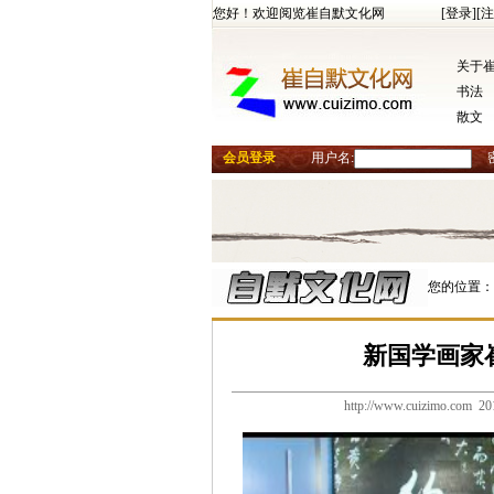
您好！欢迎阅览崔自默文化网
[登录]
[注
关于
书法
散文
会员登录
用户名:
您的位置：
新国学画家
http://www.cuizimo.