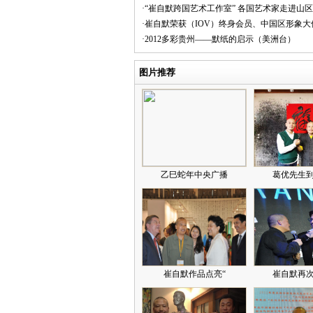
·“崔自默跨国艺术工作室” 各国艺术家走进山
·崔自默荣获（IOV）终身会员、中国区形象大
·2012多彩贵州——默纸的启示（美洲台）
图片推荐
乙巳蛇年中央广播
葛优先生
崔自默作品点亮“
崔自默再