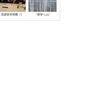
范曾研究举隅（1
<章草>(上)