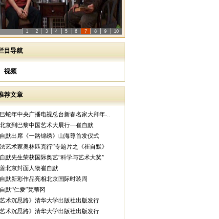
1
2
3
4
5
6
7
8
9
10
栏目导航
视频
推荐文章
乙巳蛇年中央广播电视总台新春名家大拜年-..
从北京到巴黎中国艺术大展行—崔自默
崔自默出席《一路锦绣》山海尊首发仪式
中法艺术家奥林匹克行”专题片之《崔自默》
崔自默先生荣获国际奥艺“科学与艺术大奖”
慈善北京封面人物崔自默
崔自默新彩作品亮相北京国际时装周
崔自默“仁爱”梵蒂冈
《艺术沉思路》清华大学出版社出版发行
《艺术沉思路》清华大学出版社出版发行