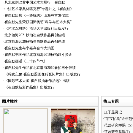
·从北京到巴黎中国艺术大展行—崔自默
·中法艺术家奥林匹克行”专题片之《崔自默》
·崔自默出席《一路锦绣》山海尊首发仪式
·崔自默先生荣获国际奥艺“科学与艺术大奖”
·《艺术沉思路》清华大学出版社出版发行
·北京翰海2021秋拍崔自默作品再创佳绩
·北京翰海2020秋拍崔自默作品再创佳绩
·崔自默先生与李嘉存合作大鸡图
·崔自默书画作品北京瀚海2019秋拍以寸换金
·崔自默画话《二十四节气》
·崔自默先生作品在北京瀚海2019春拍再创佳绩
·《得意忘象·崔自默题画像砖瓦拓片集》出版发行
·《国际艺术大师·崔自默抽象作品选》出版
·《崔自默新彩作品集》出版发行
图片推荐
热点专题
·庄子显灵记
·“荣宝拍卖”近年
·范曾研究举隅（5
·范曾研究举隅(1)