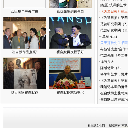
·[组图]洗澡的艺术
乙巳蛇年中央广播
葛优先生到访崔自
·《为道日损》第三
·《为道日损》第四章
·范曾研究举隅（2
·范曾研究举隅（1
·<章草>(上)
·关于范曾先生书
·与范曾先生“合作
崔自默作品点亮“
崔自默再次握手好
·范曾先生《奇文共
·禅与八大
·随感笔录（3）
·科学和艺术，两
·《为道日损》第
·我笔记本里的范
华人画家崔自默作
崔自默砺志新书《
·崔自默博士受聘为
·崔自默出席好莱坞
京IC
崔自默文化网 版权所有