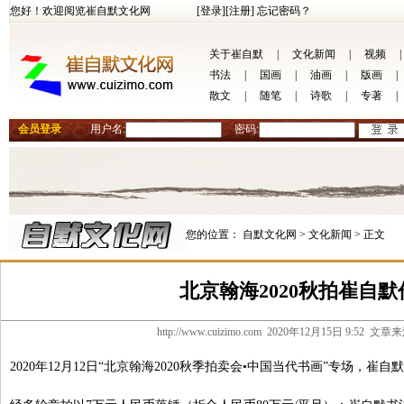
您好！欢迎阅览崔自默文化网
[登录]
[注册]
忘记密码？
关于崔自默
|
文化新闻
|
视频
|
书法
|
国画
|
油画
|
版画
|
散文
|
随笔
|
诗歌
|
专著
|
会员登录
用户名:
密码:
您的位置：
自默文化网 >
文化新闻 >
正文
北京翰海2020秋拍崔自
http://www.cuizimo.com 2020年12月15日 9:5
2020年12月12日“北京翰海2020秋季拍卖会•中国当代书画”专场，崔自默新