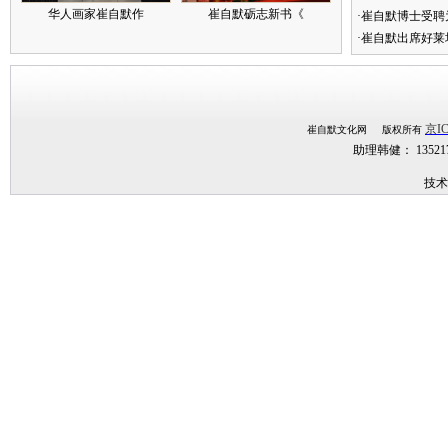
华人画家崔自默作
崔自默砺志新书《
·崔自默博士受聘
·崔自默出席好莱
京IC
崔自默文化网 版权所有
助理韩健： 1352
技术