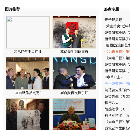
图片推荐
热点专题
·庄子显灵记
·“荣宝拍卖”近
·范曾研究举隅（
·范曾研究举隅(1)
·[组图]洗澡的艺
乙巳蛇年中央广播
葛优先生到访崔自
·《为道日损》第
·《为道日损》第四
·范曾研究举隅（
·范曾研究举隅（
·<章草>(上)
·关于范曾先生书
·与范曾先生“合
崔自默作品点亮“
崔自默再次握手好
·范曾先生《奇文
·禅与八大
·随感笔录（3）
·科学和艺术，两
·《为道日损》
·我笔记本里的