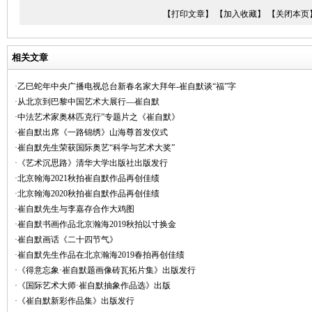
【打印文章】
【加入收藏】
【关闭本页
相关文章
·乙巳蛇年中央广播电视总台新春名家大拜年-崔自默谈“福”字
·从北京到巴黎中国艺术大展行—崔自默
·中法艺术家奥林匹克行”专题片之《崔自默》
·崔自默出席《一路锦绣》山海尊首发仪式
·崔自默先生荣获国际奥艺“科学与艺术大奖”
·《艺术沉思路》清华大学出版社出版发行
·北京翰海2021秋拍崔自默作品再创佳绩
·北京翰海2020秋拍崔自默作品再创佳绩
·崔自默先生与李嘉存合作大鸡图
·崔自默书画作品北京瀚海2019秋拍以寸换金
·崔自默画话《二十四节气》
·崔自默先生作品在北京瀚海2019春拍再创佳绩
·《得意忘象·崔自默题画像砖瓦拓片集》出版发行
·《国际艺术大师·崔自默抽象作品选》出版
·《崔自默新彩作品集》出版发行