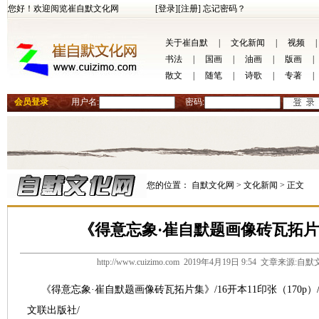
您好！欢迎阅览崔自默文化网
[登录]
[注册]
忘记密码？
关于崔自默
|
文化新闻
|
视频
|
书法
|
国画
|
油画
|
版画
|
散文
|
随笔
|
诗歌
|
专著
|
会员登录
用户名:
密码:
您的位置：
自默文化网 >
文化新闻 >
正文
《得意忘象·崔自默题画像砖瓦拓
http://www.cuizimo.com 2019年4月19日 9:54 文章来源
《得意忘象·崔自默题画像砖瓦拓片集》/16开本11印张（170p）/
文联出版社/