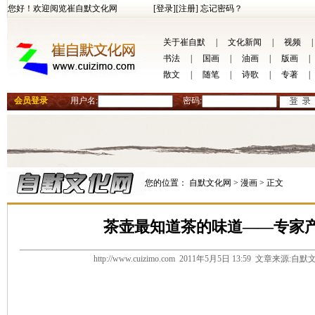
您好！欢迎阅览崔自默文化网
[登录]
[注册]
忘记密码？
关于崔自默
|
文化新闻
|
视频
|
书法
|
国画
|
油画
|
版画
|
散文
|
随笔
|
诗歌
|
专著
|
会员登录
用户名:
密码:
您的位置：
自默文化网 >
漫画 >
正文
茶壶最知道茶的味道——专家
http://www.cuizimo.com 2011年5月5日 13:59 文章来源