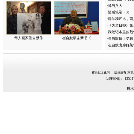
·禅与八大
·随感笔录（3）
·科学和艺术，两
·《为道日损》
·我笔记本里的
华人画家崔自默作
崔自默砺志新书《
·崔自默博士受聘
·崔自默出席好莱
京IC
崔自默文化网 版权所有
助理韩健： 1352
技术