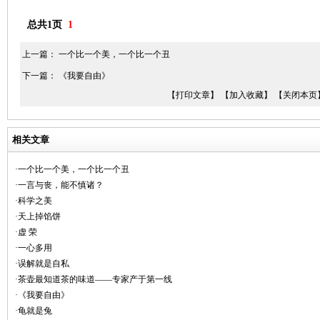
总共1页
1
上一篇：
一个比一个美，一个比一个丑
下一篇：
《我要自由》
【打印文章】
【加入收藏】
【关闭本页
相关文章
·一个比一个美，一个比一个丑
·一言与丧，能不慎诸？
·科学之美
·天上掉馅饼
·虚 荣
·一心多用
·误解就是自私
·茶壶最知道茶的味道——专家产于第一线
·《我要自由》
·龟就是兔