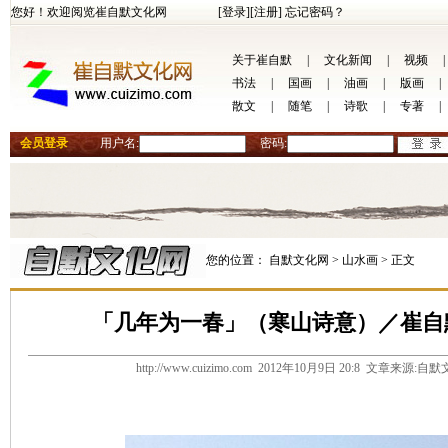
您好！欢迎阅览崔自默文化网
[登录]
[注册]
忘记密码？
关于崔自默
|
文化新闻
|
视频
|
书法
|
国画
|
油画
|
版画
|
散文
|
随笔
|
诗歌
|
专著
|
会员登录
用户名:
密码:
您的位置：
自默文化网 >
山水画 >
正文
「几年为一春」（寒山诗意）／崔自
http://www.cuizimo.com 2012年10月9日 20:8 文章来源