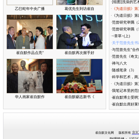
·[组图]洗澡的艺
乙巳蛇年中央广播
葛优先生到访崔自
·《为道日损》第
·《为道日损》第四
·范曾研究举隅（
·范曾研究举隅（
·<章草>(上)
·关于范曾先生书
·与范曾先生“合
崔自默作品点亮“
崔自默再次握手好
·范曾先生《奇文
·禅与八大
·随感笔录（3）
·科学和艺术，两
·《为道日损》
·我笔记本里的
华人画家崔自默作
崔自默砺志新书《
·崔自默博士受聘
·崔自默出席好莱
京IC
崔自默文化网 版权所有