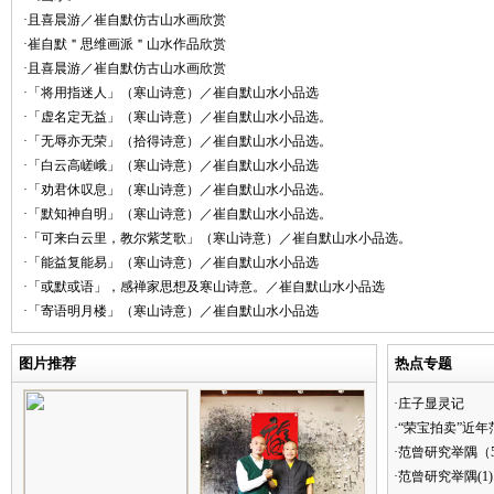
·且喜晨游／崔自默仿古山水画欣赏
·崔自默＂思维画派＂山水作品欣赏
·且喜晨游／崔自默仿古山水画欣赏
·「将用指迷人」（寒山诗意）／崔自默山水小品选
·「虚名定无益」（寒山诗意）／崔自默山水小品选。
·「无辱亦无荣」（拾得诗意）／崔自默山水小品选。
·「白云高嵯峨」（寒山诗意）／崔自默山水小品选
·「劝君休叹息」（寒山诗意）／崔自默山水小品选。
·「默知神自明」（寒山诗意）／崔自默山水小品选。
·「可来白云里，教尔紫芝歌」（寒山诗意）／崔自默山水小品选。
·「能益复能易」（寒山诗意）／崔自默山水小品选
·「或默或语」，感禅家思想及寒山诗意。／崔自默山水小品选
·「寄语明月楼」（寒山诗意）／崔自默山水小品选
图片推荐
热点专题
·庄子显灵记
·“荣宝拍卖”近
·范曾研究举隅（
·范曾研究举隅(1)