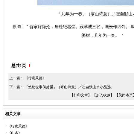
「几年为一春」（寒山诗意）／崔自默山
原句：＂吾家好隐沦，居处绝嚣尘。践草成三径，瞻云作四邻。 
婆树，几年为一春。 ＂
总共1页
1
上一篇：
《行意秉德》
下一篇：
「悠悠世事何处觅」（寒山诗意）／崔自默山水小品选。
【打印文章】
【加入收藏】
【关闭本页
相关文章
·《行意秉德》
·《山水》