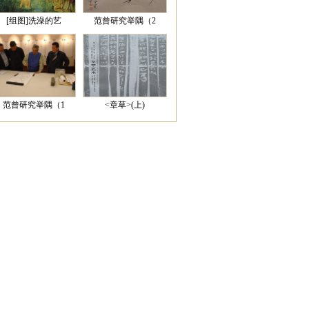
[组图]洗澡的艺
范曾研究举隅（2
范曾研究举隅（1
<章草>(上)