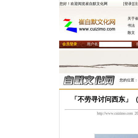
您好！欢迎阅览崔自默文化网
[登录]
[注
关于
书法
散文
会员登录
用户名:
您的位置：
「不劳寻讨问西东」
http://www.cuizimo