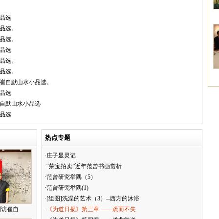
品选
品选。
品选。
品选
品选。
品选。
／崔自默山水小品选。
品选
崔自默山水小品选
品选
热点专题
·庄子显灵记
·“荣宝拍卖”近年范曾书画赏析
·范曾研究举隅（5）
·范曾研究举隅(1)
·[组图]洗澡的艺术（3）--西方的沐浴
到访崔自
·《为道日损》第三章 ——疏而不失