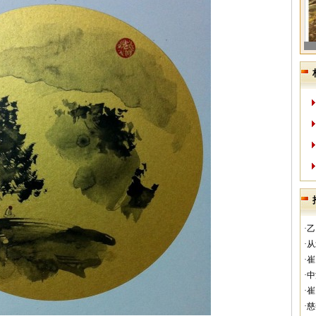
·
·
·
·
·
·