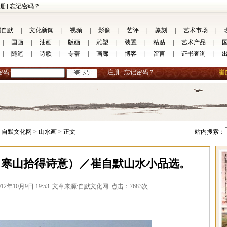
册]
忘记密码？
崔自默
|
文化新闻
|
视频
|
影像
|
艺评
|
篆刻
|
艺术市场
|
|
国画
|
油画
|
版画
|
雕塑
|
装置
|
粘贴
|
艺术产品
|
|
随笔
|
诗歌
|
专著
|
画廊
|
博客
|
留言
|
证书査询
|
密码:
注册
忘记密码？
崔
自默文化网 >
山水画 >
正文
站内搜索：
（寒山拾得诗意）／崔自默山水小品选。
.com 2012年10月9日 19:53 文章来源:自默文化网 点击：7683次