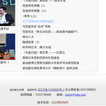
·《为道日损》第四章 ——道非常道 ..
·范曾研究举隅（2）
·范曾研究举隅（11）
·<章草>(上)
·关于范曾先生书画的鉴定
·与范曾先生“合作”书画
次握手好
·范曾先生《奇文共欣赏——陈省身与杨振宁》..
·禅与八大
·随感笔录（3）
·科学和艺术，两片水域
·《为道日损》第五章——一以贯之
·我笔记本里的范曾先生笔迹选
志新书《
·崔自默博士受聘为国防大学美术书法研究院首..
·崔自默出席好莱坞大片《钢铁侠3》超前点映..
京ICP备11018609号-2
京公网安备110115000931
崔自默文化网 版权所有
助理韩健： 13521766440 邮箱：
zmwh@sohu.com
技术支持：
北京网站制作