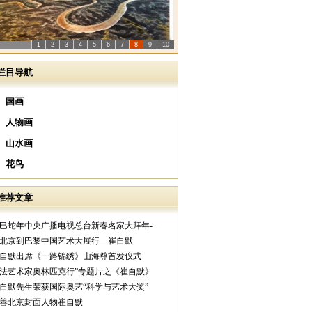
1
2
3
4
5
6
7
8
9
10
栏目导航
国画
人物画
山水画
花鸟
推荐文章
乙巳蛇年中央广播电视总台新春名家大拜年-..
从北京到巴黎中国艺术大展行—崔自默
崔自默出席《一路锦绣》山海尊首发仪式
中法艺术家奥林匹克行”专题片之《崔自默》
崔自默先生荣获国际奥艺“科学与艺术大奖”
慈善北京封面人物崔自默