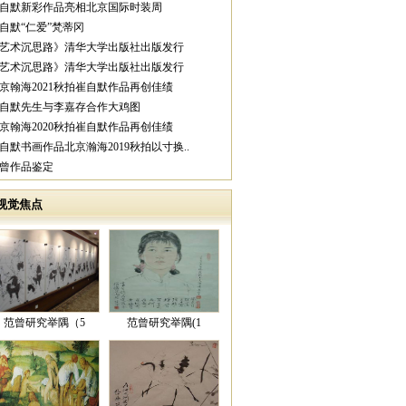
崔自默新彩作品亮相北京国际时装周
崔自默“仁爱”梵蒂冈
《艺术沉思路》清华大学出版社出版发行
《艺术沉思路》清华大学出版社出版发行
北京翰海2021秋拍崔自默作品再创佳绩
崔自默先生与李嘉存合作大鸡图
北京翰海2020秋拍崔自默作品再创佳绩
崔自默书画作品北京瀚海2019秋拍以寸换..
范曾作品鉴定
视觉焦点
范曾研究举隅（5
范曾研究举隅(1