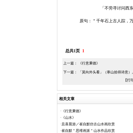
「不劳寻讨问西
原句：＂千年石上古人踪，
总共1页
1
上一篇：
《行意秉德》
下一篇：
「莫向外头看」（寒山拾得诗意）
【打
相关文章
·《行意秉德》
·《山水》
·且喜晨游／崔自默仿古山水画欣赏
·崔自默＂思维画派＂山水作品欣赏