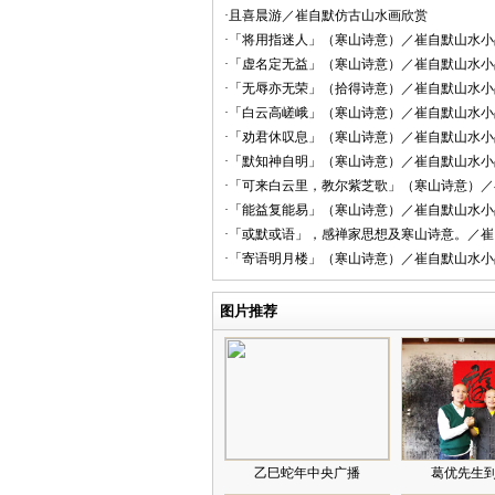
·且喜晨游／崔自默仿古山水画欣赏
·「将用指迷人」（寒山诗意）／崔自默山水小
·「虚名定无益」（寒山诗意）／崔自默山水小
·「无辱亦无荣」（拾得诗意）／崔自默山水小
·「白云高嵯峨」（寒山诗意）／崔自默山水小
·「劝君休叹息」（寒山诗意）／崔自默山水小
·「默知神自明」（寒山诗意）／崔自默山水小
·「可来白云里，教尔紫芝歌」（寒山诗意）
·「能益复能易」（寒山诗意）／崔自默山水小
·「或默或语」，感禅家思想及寒山诗意。／
·「寄语明月楼」（寒山诗意）／崔自默山水小
图片推荐
乙巳蛇年中央广播
葛优先生