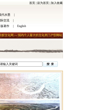
首页
|
设为首页
|
加入收藏
现代水墨
|
国际交流
|
出版著作
|
English
自默文化网 --- 国内个人最大的文化类门户型网站