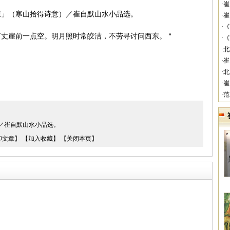
·
东」（寒山拾得诗意）／崔自默山水小品选。
·
·
万丈崖前一点空。明月照时常皎洁，不劳寻讨问西东。＂
·
·
·
·
·
·
／崔自默山水小品选。
印文章】
【加入收藏】
【关闭本页】