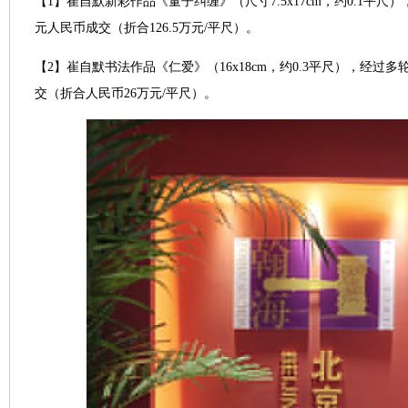
【1】崔自默新彩作品《量子纠缠》（尺寸7.5x17cm，约0.1平尺）
元人民币成交（折合126.5万元/平尺）。
【2】崔自默书法作品《仁爱》（16x18cm，约0.3平尺），经过多
交（折合人民币26万元/平尺）。