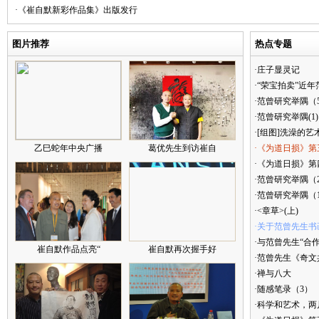
·《崔自默新彩作品集》出版发行
图片推荐
热点专题
·庄子显灵记
·“荣宝拍卖”近
·范曾研究举隅（
·范曾研究举隅(1)
·[组图]洗澡的艺
乙巳蛇年中央广播
葛优先生到访崔自
·《为道日损》第
·《为道日损》第四
·范曾研究举隅（
·范曾研究举隅（
·<章草>(上)
·关于范曾先生书
·与范曾先生“合
崔自默作品点亮“
崔自默再次握手好
·范曾先生《奇文
·禅与八大
·随感笔录（3）
·科学和艺术，两