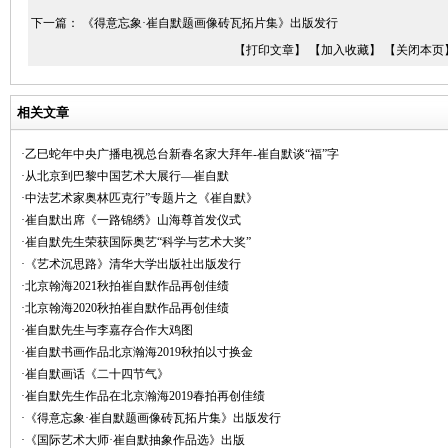
下一篇：
《得意忘象·崔自默题画像砖瓦拓片集》出版发行
【打印文章】
【加入收藏】
【关闭本页
相关文章
·乙巳蛇年中央广播电视总台新春名家大拜年-崔自默谈“福”字
·从北京到巴黎中国艺术大展行—崔自默
·中法艺术家奥林匹克行”专题片之《崔自默》
·崔自默出席《一路锦绣》山海尊首发仪式
·崔自默先生荣获国际奥艺“科学与艺术大奖”
·《艺术沉思路》清华大学出版社出版发行
·北京翰海2021秋拍崔自默作品再创佳绩
·北京翰海2020秋拍崔自默作品再创佳绩
·崔自默先生与李嘉存合作大鸡图
·崔自默书画作品北京瀚海2019秋拍以寸换金
·崔自默画话《二十四节气》
·崔自默先生作品在北京瀚海2019春拍再创佳绩
·《得意忘象·崔自默题画像砖瓦拓片集》出版发行
·《国际艺术大师·崔自默抽象作品选》出版