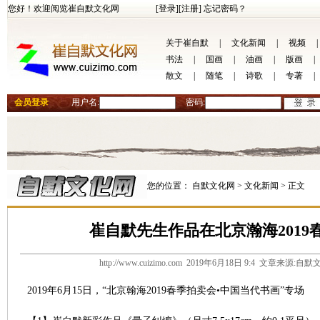
您好！欢迎阅览崔自默文化网
[登录]
[注册]
忘记密码？
关于崔自默
|
文化新闻
|
视频
|
书法
|
国画
|
油画
|
版画
|
散文
|
随笔
|
诗歌
|
专著
|
会员登录
用户名:
密码:
您的位置：
自默文化网 >
文化新闻 >
正文
崔自默先生作品在北京瀚海2019
http://www.cuizimo.com 2019年6月18日 9:4 文章来源
2019年6月15日，“北京翰海2019春季拍卖会•中国当代书画”专场