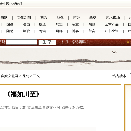
册]
忘记密码？
崔自默
|
文化新闻
|
视频
|
影像
|
艺评
|
篆刻
|
艺术市场
|
|
国画
|
油画
|
版画
|
雕塑
|
装置
|
粘贴
|
艺术产品
|
|
随笔
|
诗歌
|
专著
|
画廊
|
博客
|
留言
|
证书査询
|
密码:
注册
忘记密码？
崔
自默文化网 >
花鸟 >
正文
站内搜索：
《福如川至》
.com 2017年1月2日 9:28 文章来源:自默文化网 点击：34780次