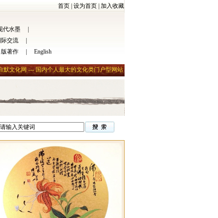
首页
|
设为首页
|
加入收藏
现代水墨
|
国际交流
|
出版著作
|
English
自默文化网 --- 国内个人最大的文化类门户型网站