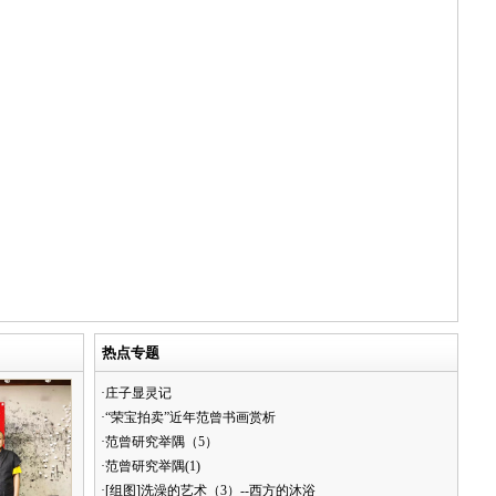
热点专题
·庄子显灵记
·“荣宝拍卖”近年范曾书画赏析
·范曾研究举隅（5）
·范曾研究举隅(1)
·[组图]洗澡的艺术（3）--西方的沐浴