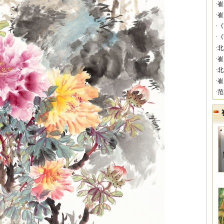
·
·
·
·
·
·
·
·
·