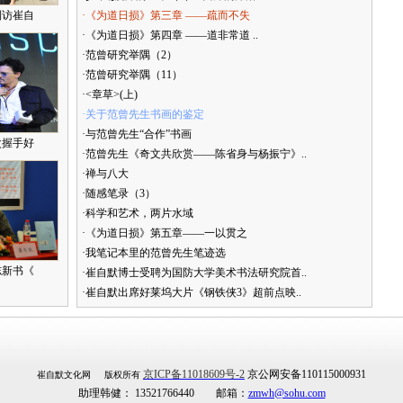
到访崔自
·《为道日损》第三章 ——疏而不失
·《为道日损》第四章 ——道非常道 ..
·范曾研究举隅（2）
·范曾研究举隅（11）
·<章草>(上)
·关于范曾先生书画的鉴定
·与范曾先生“合作”书画
次握手好
·范曾先生《奇文共欣赏——陈省身与杨振宁》..
·禅与八大
·随感笔录（3）
·科学和艺术，两片水域
·《为道日损》第五章——一以贯之
·我笔记本里的范曾先生笔迹选
志新书《
·崔自默博士受聘为国防大学美术书法研究院首..
·崔自默出席好莱坞大片《钢铁侠3》超前点映..
京ICP备11018609号-2
京公网安备110115000931
崔自默文化网 版权所有
助理韩健： 13521766440 邮箱：
zmwh@sohu.com