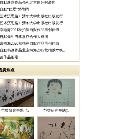
崔自默新彩作品亮相北京国际时装周
崔自默“仁爱”梵蒂冈
《艺术沉思路》清华大学出版社出版发行
《艺术沉思路》清华大学出版社出版发行
北京翰海2021秋拍崔自默作品再创佳绩
崔自默先生与李嘉存合作大鸡图
北京翰海2020秋拍崔自默作品再创佳绩
崔自默书画作品北京瀚海2019秋拍以寸换..
范曾作品鉴定
视觉焦点
范曾研究举隅（5
范曾研究举隅(1