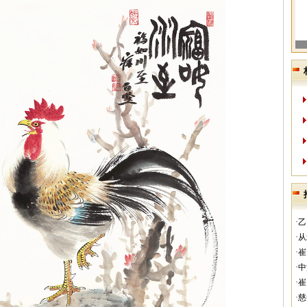
·
·
·
·
·
·