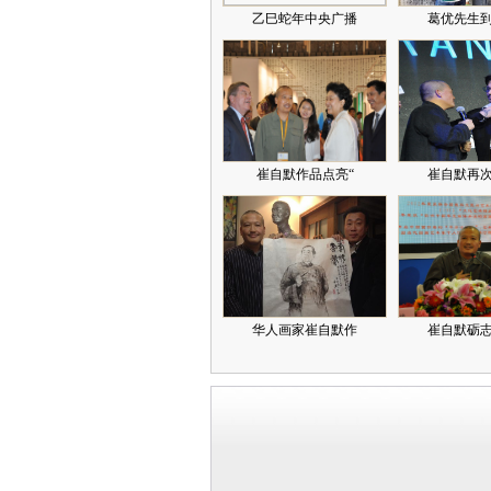
乙巳蛇年中央广播
葛优先生
崔自默作品点亮“
崔自默再
华人画家崔自默作
崔自默砺