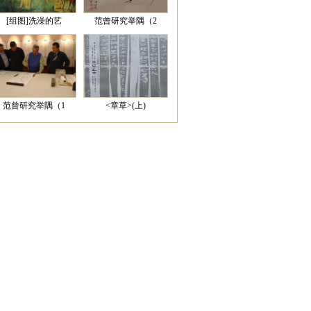
[组图]洗澡的艺
范曾研究举隅（2
范曾研究举隅（1
<章草>(上)