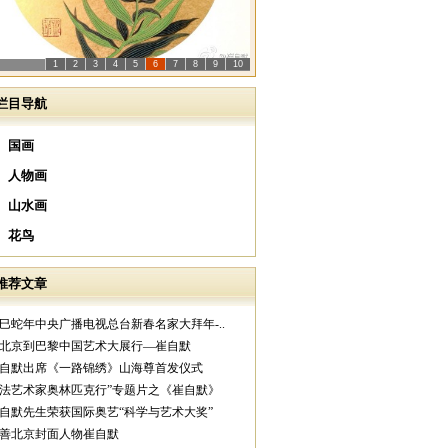
1
2
3
4
5
6
7
8
9
10
栏目导航
国画
人物画
山水画
花鸟
推荐文章
乙巳蛇年中央广播电视总台新春名家大拜年-..
从北京到巴黎中国艺术大展行—崔自默
崔自默出席《一路锦绣》山海尊首发仪式
中法艺术家奥林匹克行”专题片之《崔自默》
崔自默先生荣获国际奥艺“科学与艺术大奖”
慈善北京封面人物崔自默