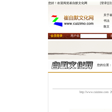
您好！欢迎阅览崔自默文化网
[登录]
[注
关于
书法
散文
会员登录
用户名:
您的位置：
http://www.cuizimo