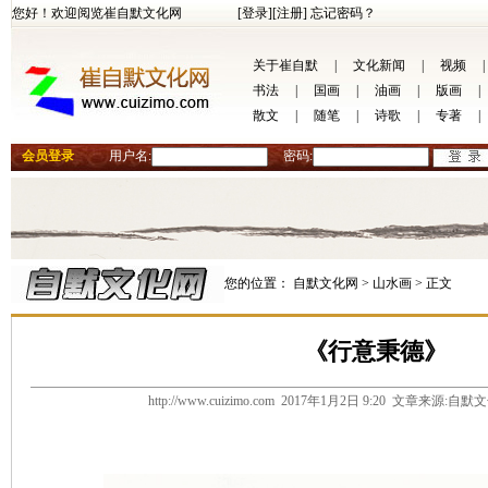
您好！欢迎阅览崔自默文化网
[登录]
[注册]
忘记密码？
关于崔自默
|
文化新闻
|
视频
|
书法
|
国画
|
油画
|
版画
|
散文
|
随笔
|
诗歌
|
专著
|
会员登录
用户名:
密码:
您的位置：
自默文化网 >
山水画 >
正文
《行意秉德》
http://www.cuizimo.com 2017年1月2日 9:20 文章来源: