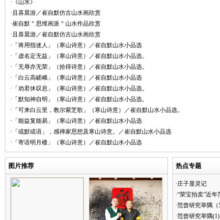
·《山水》
·且喜晨游／崔自默仿古山水画欣赏
·崔自默＂思维画派＂山水作品欣赏
·且喜晨游／崔自默仿古山水画欣赏
·「将用指迷人」（寒山诗意）／崔自默山水小品选
·「虚名定无益」（寒山诗意）／崔自默山水小品选。
·「无辱亦无荣」（拾得诗意）／崔自默山水小品选。
·「白云高嵯峨」（寒山诗意）／崔自默山水小品选
·「劝君休叹息」（寒山诗意）／崔自默山水小品选。
·「默知神自明」（寒山诗意）／崔自默山水小品选。
·「可来白云里，教尔紫芝歌」（寒山诗意）／崔自默山水小品选。
·「能益复能易」（寒山诗意）／崔自默山水小品选
·「或默或语」，感禅家思想及寒山诗意。／崔自默山水小品选
·「寄语明月楼」（寒山诗意）／崔自默山水小品选
图片推荐
热点专题
·庄子显灵记
·“荣宝拍卖”近
·范曾研究举隅（
·范曾研究举隅(1)