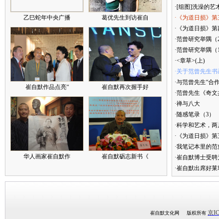
·[组图]洗澡的艺
乙巳蛇年中央广播
葛优先生到访崔自
·《为道日损》第
·《为道日损》第四
·范曾研究举隅（
·范曾研究举隅（
·<章草>(上)
·关于范曾先生书
·与范曾先生“合
崔自默作品点亮“
崔自默再次握手好
·范曾先生《奇文
·禅与八大
·随感笔录（3）
·科学和艺术，两
·《为道日损》
·我笔记本里的
华人画家崔自默作
崔自默砺志新书《
·崔自默博士受聘
·崔自默出席好莱
京IC
崔自默文化网 版权所有