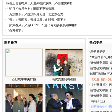
·我喜正言若鸣凤；人追异端如放豚。／崔自默篆书
·＂明月初来乐今夕；旧雨不至追昔游。
·「万法惟识」／题汉四灵瓦当一套之东苍龙
·「善」：善即智，善根福果，勿以善小而不为
·「如沐春风」／贺CCTV10＂唐代诗词故事系列微电影
·「心系天下」
图片推荐
热点专题
·庄子显灵记
·“荣宝拍卖”近
·范曾研究举隅（
·范曾研究举隅(1)
·[组图]洗澡的艺
乙巳蛇年中央广播
葛优先生到访崔自
·《为道日损》第
·《为道日损》第四
·范曾研究举隅（
·范曾研究举隅（
·<章草>(上)
·关于范曾先生书