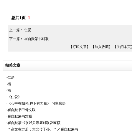
总共1页
1
上一篇：
仁爱
下一篇：
崔自默篆书对联
【打印文章】
【加入收藏】
【关闭本页
相关文章
·仁爱
·福
·福
·《仁爱》
·《心中有阳光 脚下有力量》 习主席语
·崔自默书甲骨文联
·崔自默篆书对联
·崔自默篆书京郊关帝庙对联及匾额
·＂高文在方册；大义传子孙。＂／崔自默篆书