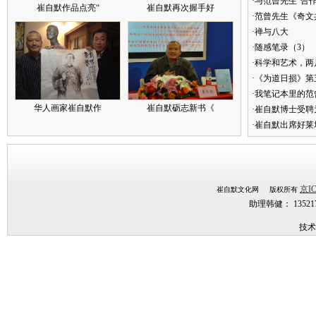
·与范曾先生“合
崔自默作品点亮“
崔自默再次握手好
·范曾先生《奇文
·禅与八大
·随感笔录（3）
·科学和艺术，两
·《为道日损》
·我笔记本里的
华人画家崔自默作
崔自默砺志新书《
·崔自默博士受聘
·崔自默出席好莱
京IC
崔自默文化网 版权所有
助理韩健： 1352
技术