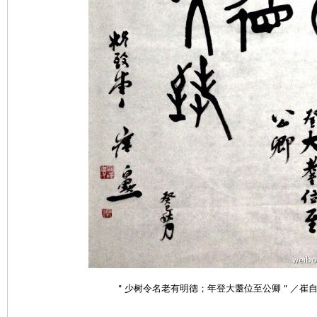
＂少树令名老有明德；年登大耋位至公卿＂／崔