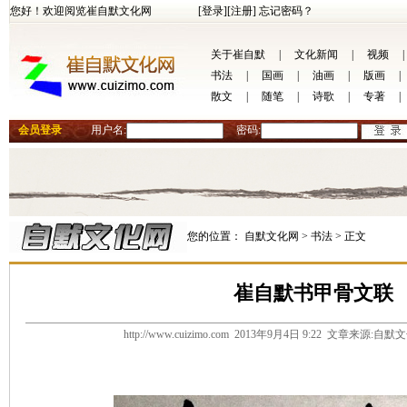
您好！欢迎阅览崔自默文化网
[登录]
[注册]
忘记密码？
关于崔自默
|
文化新闻
|
视频
|
书法
|
国画
|
油画
|
版画
|
散文
|
随笔
|
诗歌
|
专著
|
会员登录
用户名:
密码:
您的位置：
自默文化网 >
书法 >
正文
崔自默书甲骨文联
http://www.cuizimo.com 2013年9月4日 9:22 文章来源: