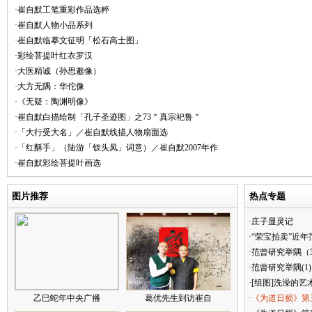
·崔自默工笔重彩作品选粹
·崔自默人物小品系列
·崔自默临摹文征明「松石高士图」
·彩绘菩提叶红衣罗汉
·大医精诚（孙思邈像）
·大方无隅：华佗像
·《无疑：陶渊明像》
·崔自默白描绘制「孔子圣迹图」之73＂真宗祀鲁＂
·「大行受大名」／崔自默线描人物扇面选
·「红酥手」（陆游「钗头凤」词意）／崔自默2007年作
·崔自默彩绘菩提叶画选
图片推荐
热点专题
·庄子显灵记
·“荣宝拍卖”近
·范曾研究举隅（
·范曾研究举隅(1)
·[组图]洗澡的艺
乙巳蛇年中央广播
葛优先生到访崔自
·《为道日损》第