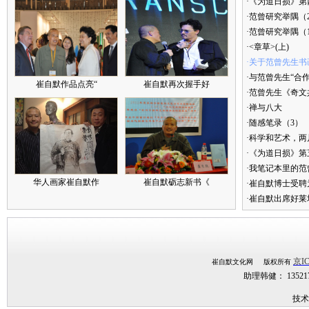
·《为道日损》第四
·范曾研究举隅（
·范曾研究举隅（
·<章草>(上)
·关于范曾先生书
·与范曾先生“合
崔自默作品点亮“
崔自默再次握手好
·范曾先生《奇文
·禅与八大
·随感笔录（3）
·科学和艺术，两
·《为道日损》
·我笔记本里的
华人画家崔自默作
崔自默砺志新书《
·崔自默博士受聘
·崔自默出席好莱
京IC
崔自默文化网 版权所有
助理韩健： 1352
技术