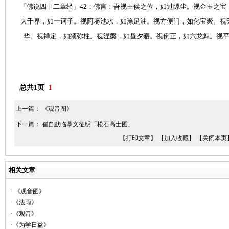
「佛说四十二章经」42：佛言：吾视王侯之位，如过隙尘。视金玉之宝
大千界，如一诃子。视阿耨池水，如涂足油。视方便门，如化宝聚。视
华。视禅定，如须弥柱。视涅槃，如昼夕寤。视倒正，如六龙舞。视
总共1页
1
上一篇：
《观音图》
下一篇：
崔自默临摹文征明「松石高士图」
【打印文章】
【加入收藏】
【关闭本页
相关文章
· 《观音图》
·《法雨》
·《观音》
·《为学日益》