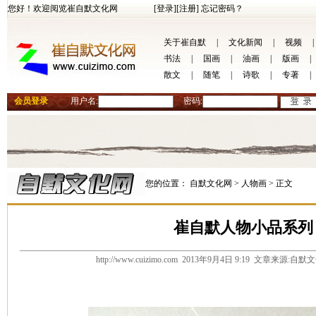
您好！欢迎阅览崔自默文化网
[登录]
[注册]
忘记密码？
关于崔自默
|
文化新闻
|
视频
|
书法
|
国画
|
油画
|
版画
|
散文
|
随笔
|
诗歌
|
专著
|
会员登录
用户名:
密码:
您的位置：
自默文化网 >
人物画 >
正文
崔自默人物小品系列
http://www.cuizimo.com 2013年9月4日 9:19 文章来源: