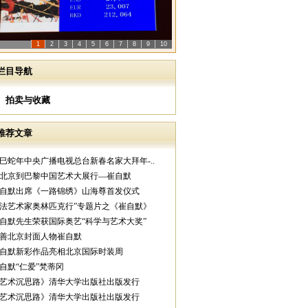
1
2
3
4
5
6
7
8
9
10
栏目导航
拍卖与收藏
推荐文章
乙巳蛇年中央广播电视总台新春名家大拜年-..
从北京到巴黎中国艺术大展行—崔自默
崔自默出席《一路锦绣》山海尊首发仪式
中法艺术家奥林匹克行”专题片之《崔自默》
崔自默先生荣获国际奥艺“科学与艺术大奖”
慈善北京封面人物崔自默
崔自默新彩作品亮相北京国际时装周
崔自默“仁爱”梵蒂冈
《艺术沉思路》清华大学出版社出版发行
《艺术沉思路》清华大学出版社出版发行