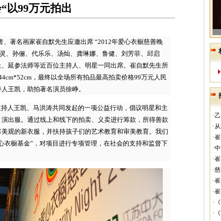
“以99万元拍出
学者、著名画家崔自默先生应邀出席 “2012年爱心衣橱慈善晚
泉灵、孙俪、代乐乐、汤灿、龚琳娜、鲁健、刘芳菲、邱启
丘、延参法师等近百位主持人、明星一同出席。崔自默先生所
4cm*52cm，最终以全场所有拍品最高拍卖价格99万元人民
持人王凯，助拍著名演员徐峥。
主持人王凯、马洪涛共同发起的一项公益行动，倡议明星和主
·
、演出服。通过线上和线下的拍卖、义卖进行筹款，所得善款
·
寒美观的新衣服，并扶持孩子们的艺术教育和审美教育。我们
·
心衣橱基金”，对项目进行专项管理，在社会的支持和监督下
·
·
·
·
·
·
·