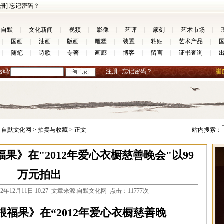
册]
忘记密码？
崔自默
|
文化新闻
|
视频
|
影像
|
艺评
|
篆刻
|
艺术市场
|
|
国画
|
油画
|
版画
|
雕塑
|
装置
|
粘贴
|
艺术产品
|
|
随笔
|
诗歌
|
专著
|
画廊
|
博客
|
留言
|
证书査询
|
密码:
注册
忘记密码？
崔
自默文化网 >
拍卖与收藏 >
正文
站内搜索：
果》在"2012年爱心衣橱慈善晚会"以99
万元拍出
com 2012年12月11日 10:27 文章来源:自默文化网 点击：11777次
福果》在“2012年爱心衣橱慈善晚