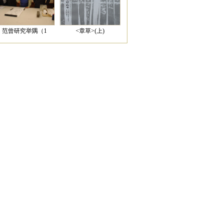
范曾研究举隅（1
<章草>(上)