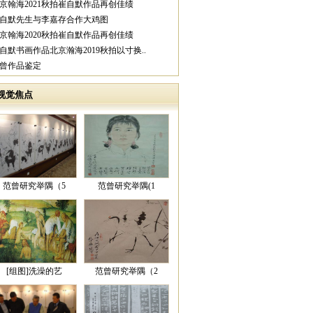
北京翰海2021秋拍崔自默作品再创佳绩
崔自默先生与李嘉存合作大鸡图
北京翰海2020秋拍崔自默作品再创佳绩
崔自默书画作品北京瀚海2019秋拍以寸换..
范曾作品鉴定
视觉焦点
范曾研究举隅（5
范曾研究举隅(1
[组图]洗澡的艺
范曾研究举隅（2