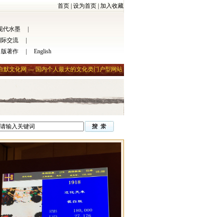
首页
|
设为首页
|
加入收藏
现代水墨
|
国际交流
|
出版著作
|
English
自默文化网 --- 国内个人最大的文化类门户型网站