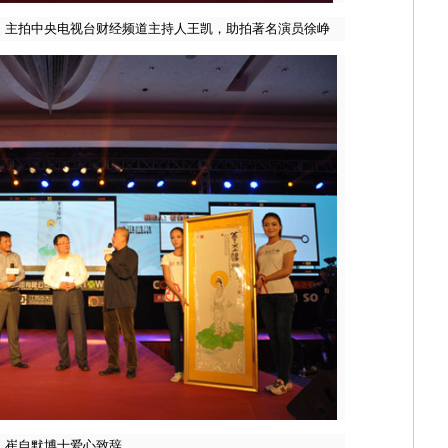
，
主拍中央电视台财经频道主持人王凯，助拍著名演员徐峥
崔自默博士爱心致辞