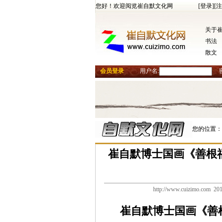
您好！欢迎阅览崔自默文化网
[登录]
[注
关于
书法
散文
会员登录
用户名:
您的位置：
崔自默博士国画《善根福
http://www.cuizimo.
崔自默博士国画《善根