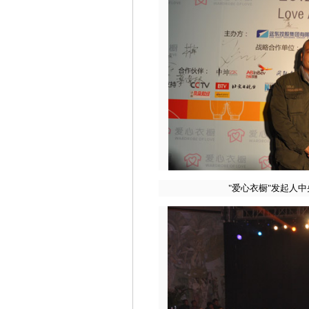
"爱心衣橱"发起人