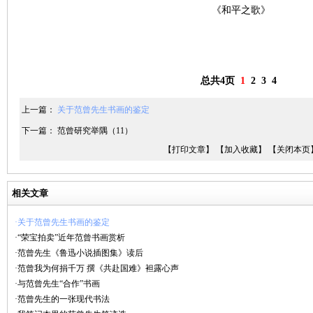
《和平之歌》
总共4页
1
2
3
4
上一篇：
关于范曾先生书画的鉴定
下一篇：
范曾研究举隅（11）
【打印文章】
【加入收藏】
【关闭本页
相关文章
·关于范曾先生书画的鉴定
·“荣宝拍卖”近年范曾书画赏析
·范曾先生《鲁迅小说插图集》读后
·范曾我为何捐千万 撰《共赴国难》袒露心声
·与范曾先生“合作”书画
·范曾先生的一张现代书法