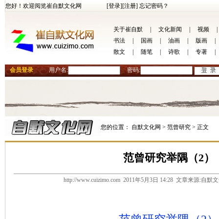
您好！欢迎阅览崔自默文化网
[登录]
[注册]
忘记密码？
关于崔自默
|
文化新闻
|
视频
|
书法
|
国画
|
油画
|
版画
|
散文
|
随笔
|
诗歌
|
专著
|
会员登录
用户名:
密码:
您的位置：
自默文化网 >
范曾研究 >
正文
范曾研究举隅（2）
http://www.cuizimo.com 2011年5月3日 14:28 文章来源: