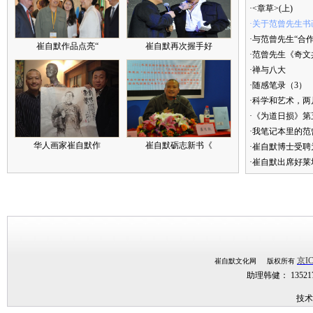
·<章草>(上)
·关于范曾先生书
·与范曾先生“合
崔自默作品点亮“
崔自默再次握手好
·范曾先生《奇文
·禅与八大
·随感笔录（3）
·科学和艺术，两
·《为道日损》
·我笔记本里的
华人画家崔自默作
崔自默砺志新书《
·崔自默博士受聘
·崔自默出席好莱
京IC
崔自默文化网 版权所有
助理韩健： 1352
技术