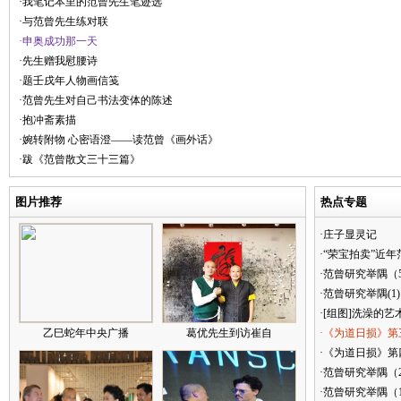
·我笔记本里的范曾先生笔迹选
·与范曾先生练对联
·申奥成功那一天
·先生赠我慰腰诗
·题壬戌年人物画信笺
·范曾先生对自己书法变体的陈述
·抱冲斋素描
·婉转附物 心密语澄——读范曾《画外话》
·跋《范曾散文三十三篇》
图片推荐
热点专题
·庄子显灵记
·“荣宝拍卖”近
·范曾研究举隅（
·范曾研究举隅(1)
·[组图]洗澡的艺
乙巳蛇年中央广播
葛优先生到访崔自
·《为道日损》第
·《为道日损》第四
·范曾研究举隅（
·范曾研究举隅（