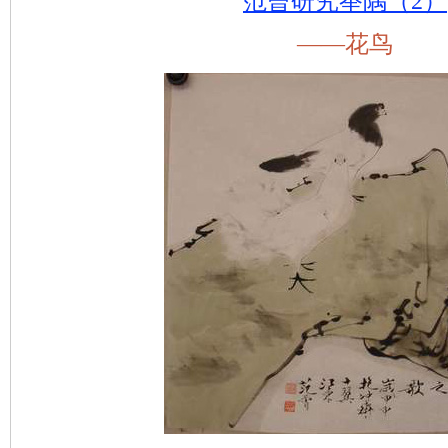
范曾研究举隅（2）
——花鸟