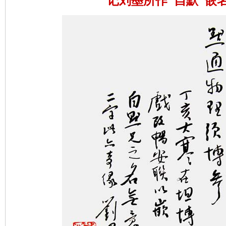
记刘墨所作"自默"嵌