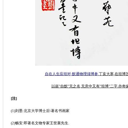
自在人生应坦对;默通物理须博参.
丁亥大寒,在坦博
以嵌"自默"兄之名,无意中又有"坦博"二字.亦奇缘
[注]
(1)刘墨:北京大学博士后\著名书画家
(2)畅安:即著名文物专家王世襄先生.