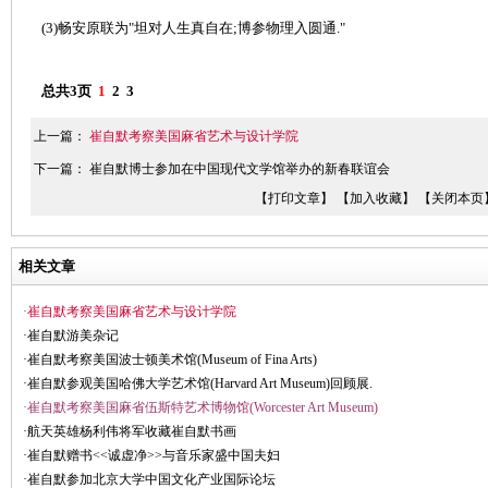
(3)畅安原联为"坦对人生真自在;博参物理入圆通."
总共3页
1
2
3
上一篇：
崔自默考察美国麻省艺术与设计学院
下一篇：
崔自默博士参加在中国现代文学馆举办的新春联谊会
【打印文章】
【加入收藏】
【关闭本页
相关文章
·崔自默考察美国麻省艺术与设计学院
·崔自默游美杂记
·崔自默考察美国波士顿美术馆(Museum of Fina Arts)
·崔自默参观美国哈佛大学艺术馆(Harvard Art Museum)回顾展.
·崔自默考察美国麻省伍斯特艺术博物馆(Worcester Art Museum)
·航天英雄杨利伟将军收藏崔自默书画
·崔自默赠书<<诚虚净>>与音乐家盛中国夫妇
·崔自默参加北京大学中国文化产业国际论坛