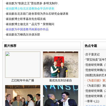
·崔自默为“歌剧之王”普拉西多·多明戈制印 .
·崔自默博士给北京道教协会学员作讲座
·崔自默在北京前门老舍茶馆为齐白石研究会做讲座
·崔自默博士听李嘉存先生唱京戏
·崔自默博士做北京＂品元节＂荣誉顾问
·崔自默为中国道教书画展创作作品
·崔自默在万柳高尔夫俱乐部
图片推荐
热点专题
·庄子显灵记
·“荣宝拍卖”近
·范曾研究举隅（
·范曾研究举隅(1)
·[组图]洗澡的艺
乙巳蛇年中央广播
葛优先生到访崔自
·《为道日损》第
·《为道日损》第四
·范曾研究举隅（
·范曾研究举隅（
·<章草>(上)