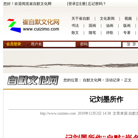
您好！欢迎阅览崔自默文化网
[登录]
[注册]
忘记密码？
关于崔自默
|
文化新闻
|
视频
|
书法
|
国画
|
油画
|
版画
|
散文
|
随笔
|
诗歌
|
专著
|
会员登录
用户名:
密码:
您的位置：
自默文化网 >
活动记录 >
正文
记刘墨所作
http://www.cuizimo.com 2010年12月2日 14:38 文章来源