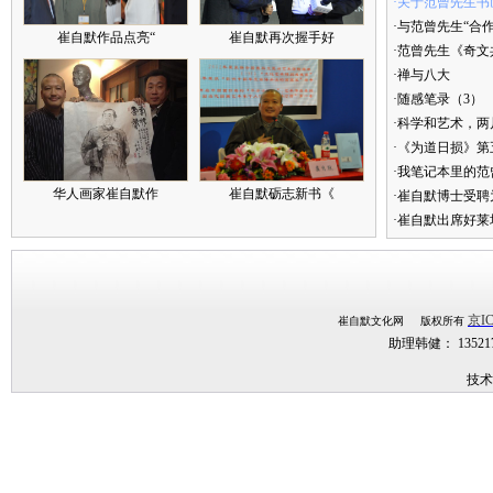
·关于范曾先生书
·与范曾先生“合
崔自默作品点亮“
崔自默再次握手好
·范曾先生《奇文
·禅与八大
·随感笔录（3）
·科学和艺术，两
·《为道日损》
·我笔记本里的
华人画家崔自默作
崔自默砺志新书《
·崔自默博士受聘
·崔自默出席好莱
京IC
崔自默文化网 版权所有
助理韩健： 1352
技术