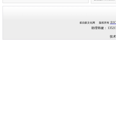
京IC
崔自默文化网 版权所有
助理韩健： 1352
技术