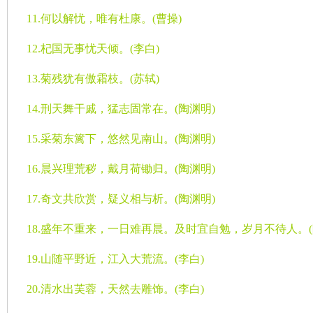
11.
何以解忧，唯有杜康。
(
曹操
)
12.
杞国无事忧天倾。
(
李白
)
13.
菊残犹有傲霜枝。
(
苏轼
)
14.
刑天舞干戚，猛志固常在。
(
陶渊明
)
15.
采菊东篱下，悠然见南山。
(
陶渊明
)
16.
晨兴理荒秽，戴月荷锄归。
(
陶渊明
)
17.
奇文共欣赏，疑义相与析。
(
陶渊明
)
18.
盛年不重来，一日难再晨。及时宜自勉，岁月不待人。
(
19.
山随平野近，江入大荒流。
(
李白
)
20.
清水出芙蓉，天然去雕饰。
(
李白
)