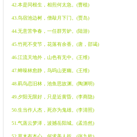
42.
本是同根生，相煎何太急。
(
曹植
)
43.
鸟宿池边树，僧敲月下门。
(
贾岛
)
44.
无意苦争春，一任群芳妒。
(
陆游
)
45.
竹死不变节，花落有余香。
(
唐，邵谒
)
46.
江流天地外，山色有无中。
(
王维
)
47.
蝉噪林愈静，鸟呜山更幽。
(
王维
)
48.
羁鸟恋旧林，池鱼思故渊。
(
陶渊明
)
49.
夕阳无限好，只是近黄昏。
(
李商隐
)
50.
生当作人杰，死亦为鬼雄。
(
李清照
)
51.
气蒸云梦泽，波撼岳阳城。
(
孟浩然
)
52.
草木有本心，何求美人折。
(
张九龄
)