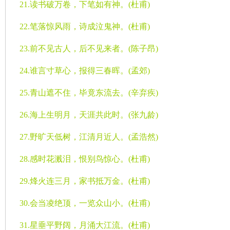
21.
读书破万卷，下笔如有神。
(
杜甫
)
22.
笔落惊风雨，诗成泣鬼神。
(
杜甫
)
23.
前不见古人，后不见来者。
(
陈子昂
)
24.
谁言寸草心，报得三春晖。
(
孟郊
)
25.
青山遮不住，毕竟东流去。
(
辛弃疾
)
26.
海上生明月，天涯共此时。
(
张九龄
)
27.
野旷天低树，江清月近人。
(
孟浩然
)
28.
感时花溅泪，恨别鸟惊心。
(
杜甫
)
29.
烽火连三月，家书抵万金。
(
杜甫
)
30.
会当凌绝顶，一览众山小。
(
杜甫
)
31.
星垂平野阔，月涌大江流。
(
杜甫
)