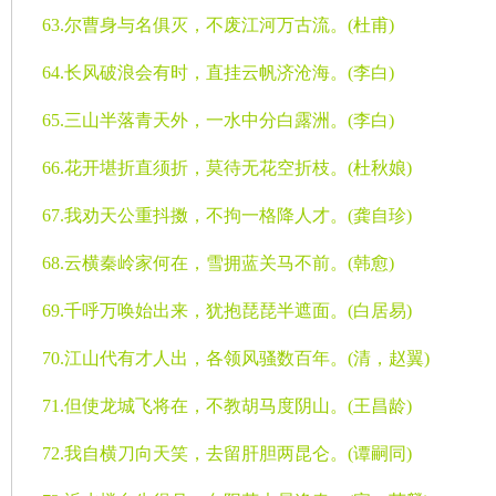
63.
尔曹身与名俱灭，不废江河万古流。
(
杜甫
)
64.
长风破浪会有时，直挂云帆济沧海。
(
李白
)
65.
三山半落青天外，一水中分白露洲。
(
李白
)
66.
花开堪折直须折，莫待无花空折枝。
(
杜秋娘
)
67.
我劝天公重抖擞，不拘一格降人才。
(
龚自珍
)
68.
云横秦岭家何在，雪拥蓝关马不前。
(
韩愈
)
69.
千呼万唤始出来，犹抱琵琵半遮面。
(
白居易
)
70.
江山代有才人出，各领风骚数百年。
(
清，赵翼
)
71.
但使龙城飞将在，不教胡马度阴山。
(
王昌龄
)
72.
我自横刀向天笑，去留肝胆两昆仑。
(
谭嗣同
)