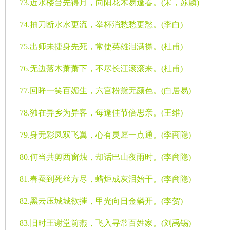
73.
近水楼台先得月，向阳花木易逢春。
(
宋，苏麟
)
74.
抽刀断水水更流，举杯消愁愁更愁。
(
李白
)
75.
出师未捷身先死，常使英雄泪满襟。
(
杜甫
)
76.
无边落木萧萧下，不尽长江滚滚来。
(
杜甫
)
77.
回眸一笑百媚生，六宫粉黛无颜色。
(
白居易
)
78.
独在异乡为异客，每逢佳节倍思亲。
(
王维
)
79.
身无彩凤双飞翼，心有灵犀一点通。
(
李商隐
)
80.
何当共剪西窗烛，却话巴山夜雨时。
(
李商隐
)
81.
春蚕到死丝方尽，蜡炬成灰泪始干。
(
李商隐
)
82.
黑云压城城欲摧，甲光向日金鳞开。
(
李贺
)
83.
旧时王谢堂前燕，飞入寻常百姓家。
(
刘禹锡
)