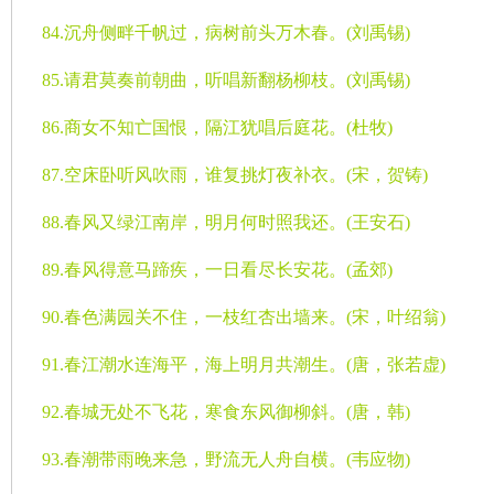
84.
沉舟侧畔千帆过，病树前头万木春。
(
刘禹锡
)
85.
请君莫奏前朝曲，听唱新翻杨柳枝。
(
刘禹锡
)
86.
商女不知亡国恨，隔江犹唱后庭花。
(
杜牧
)
87.
空床卧听风吹雨，谁复挑灯夜补衣。
(
宋，贺铸
)
88.
春风又绿江南岸，明月何时照我还。
(
王安石
)
89.
春风得意马蹄疾，一日看尽长安花。
(
孟郊
)
90.
春色满园关不住，一枝红杏出墙来。
(
宋，叶绍翁
)
91.
春江潮水连海平，海上明月共潮生。
(
唐，张若虚
)
92.
春城无处不飞花，寒食东风御柳斜。
(
唐，韩
)
93.
春潮带雨晚来急，野流无人舟自横。
(
韦应物
)