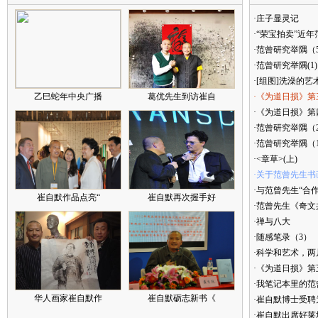
·庄子显灵记
·“荣宝拍卖”近
·范曾研究举隅（
·范曾研究举隅(1)
·[组图]洗澡的艺
乙巳蛇年中央广播
葛优先生到访崔自
·《为道日损》第
·《为道日损》第四
·范曾研究举隅（
·范曾研究举隅（
·<章草>(上)
·关于范曾先生书
·与范曾先生“合
崔自默作品点亮“
崔自默再次握手好
·范曾先生《奇文
·禅与八大
·随感笔录（3）
·科学和艺术，两
·《为道日损》
·我笔记本里的
华人画家崔自默作
崔自默砺志新书《
·崔自默博士受聘
·崔自默出席好莱