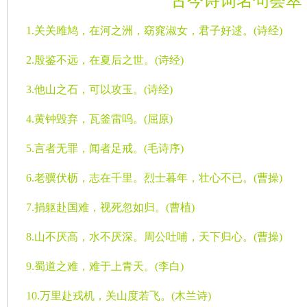
古今诗词名句荟萃
1.
关关雎鸠，在河之洲，窈窕淑女，君子好逑。
(
诗经
)
2.
殷鉴不远，在夏后之世。
(
诗经
)
3.
他山之石，可以攻玉。
(
诗经
)
4.
黄钟毁弃，瓦釜雷呜。
(
屈原
)
5.
言者无罪，闻者足戒。
(
毛诗序
)
6.
老骥伏枥，志在千里。烈士暮年，壮心不已。
(
曹操
)
7.
捐躯赴国难，视死忽如归。
(
曹植
)
8.
山不厌高，水不厌深。周公吐哺，天下归心。
(
曹操
)
9.
蜀道之难，难于上青天。
(
李白
)
10.
万里赴戎机，关山度若飞。
(
木兰诗
)