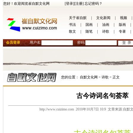
您好！欢迎阅览崔自默文化网
[登录]
[注册]
忘记密码？
关于崔自默
|
文化新闻
|
视频
|
书法
|
国画
|
油画
|
版画
|
散文
|
随笔
|
诗歌
|
专著
|
会员登录
用户名:
密码:
您的位置：
自默文化网 >
诗歌 >
正文
古今诗词名句荟萃
http://www.cuizimo.com 2010年10月7日 10:9 文章来源