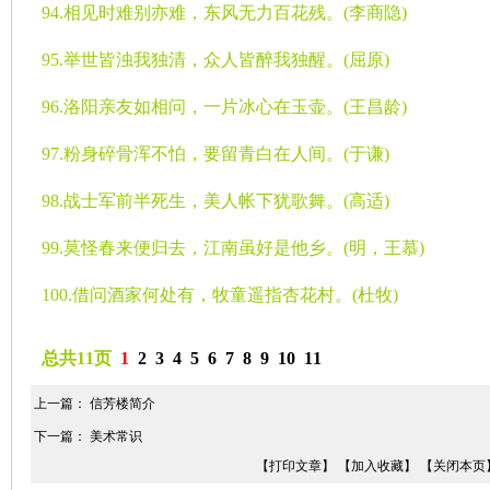
94.
相见时难别亦难，东风无力百花残。
(
李商隐
)
95.
举世皆浊我独清，众人皆醉我独醒。
(
屈原
)
96.
洛阳亲友如相问，一片冰心在玉壶。
(
王昌龄
)
97.
粉身碎骨浑不怕，要留青白在人间。
(
于谦
)
98.
战士军前半死生，美人帐下犹歌舞。
(
高适
)
99.
莫怪春来便归去，江南虽好是他乡。
(
明，王慕
)
100.
借问酒家何处有，牧童遥指杏花村。
(
杜牧
)
总共11页
1
2
3
4
5
6
7
8
9
10
11
上一篇：
信芳楼简介
下一篇：
美术常识
【打印文章】
【加入收藏】
【关闭本页