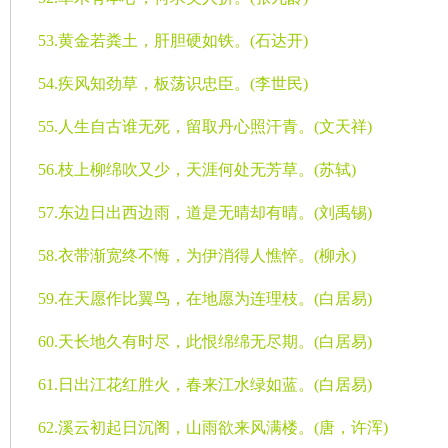
53.
黄金若粪土，肝胆硬如铁。
(
石达开
)
54.
疾风知劲草，板荡识忠臣。
(
李世民
)
55.
人生自古谁无死，留取丹心照汗青。
(
文天祥
)
56.
枝上柳绵吹又少，天涯何处无芳草。
(
苏轼
)
57.
东边日出西边雨，道是无晴却有晴。
(
刘禹锡
)
58.
衣带渐宽终不悔，为伊消得人憔悴。
(
柳永
)
59.
在天愿作比翼鸟，在地愿为连理枝。
(
白居易
)
60.
天长地久有时尽，此恨绵绵无尽期。
(
白居易
)
61.
日出江花红胜火，春来江水绿如蓝。
(
白居易
)
62.
溪云初起日沉阁，山雨欲来风满楼。
(
唐，许浑
)