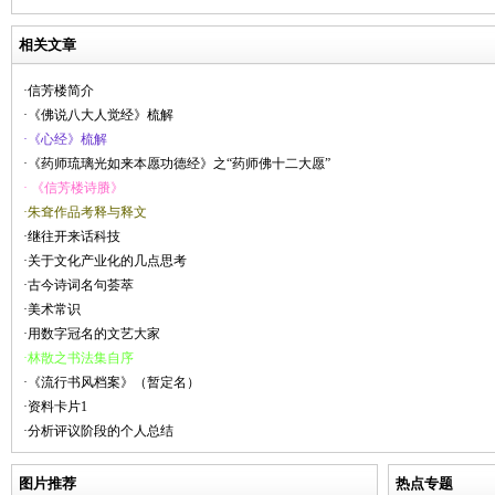
相关文章
·信芳楼简介
·《佛说八大人觉经》梳解
·《心经》梳解
·《药师琉璃光如来本愿功德经》之“药师佛十二大愿”
· 《信芳楼诗賸》
·朱耷作品考释与释文
·继往开来话科技
·关于文化产业化的几点思考
·古今诗词名句荟萃
·美术常识
·用数字冠名的文艺大家
·林散之书法集自序
·《流行书风档案》（暂定名）
·资料卡片1
·分析评议阶段的个人总结
图片推荐
热点专题