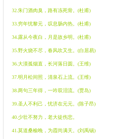
32.
朱门酒肉臭，路有冻死骨。
(
杜甫
)
33.
穷年忧黎元，叹息肠内热。
(
杜甫
)
34.
露从今夜白，月是故乡明。
(
杜甫
)
35.
野火烧不尽，春风吹又生。
(
白居易
)
36.
大漠孤烟直，长河落日圆。
(
王维
)
37.
明月松间照，清泉石上流。
(
王维
)
38.
两句三年得，一吟双泪流。
(
贾岛
)
39.
圣人不利己，忧济在元元。
(
陈子昂
)
40.
少壮不努力，老大徒伤悲。
41.
莫道桑榆晚，为霞尚满天。
(
刘禹锡
)